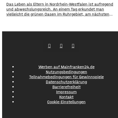
Das Leben als Eltern in Nordrhein-Westfalen ist aufregend
und abwechslungsreich. An einem Tag erkundet man
vielleicht die grünen Oasen im Ruhrgebiet, am nächsten
schlendert man durch die Einkaufsstraßen von Köln oder
Düsseldorf. Spontaneität ist gefragt, aber gute
Vorbereitung ist alles. Wer mit Kindern unterwegs ist,
weiß, dass man für alle Eventualitäten gewappnet sein
muss –
Werben auf Mainfranken24.de
Nutzungsbedingungen
Teilnahmebedingungen für Gewinnspiele
Datenschutzerklärung
Barrierefreiheit
Impressum
Kontakt
Cookie-Einstellungen