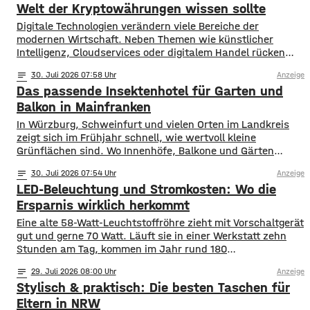
Welt der Kryptowährungen wissen sollte
Digitale Technologien verändern viele Bereiche der
modernen Wirtschaft. Neben Themen wie künstlicher
Intelligenz, Cloudservices oder digitalem Handel rücken
auch Kryptowährungen immer stärker in den Fokus
notes
30
. Juli 2026 07:58
Anzeige
öffentlicher Diskussionen. Was einst als Nischenthema
Das passende Insektenhotel für Garten und
innerhalb technischer Communities begann, ist
inzwischen zu einem globalen Phänomen geworden.
Balkon in Mainfranken
Medien, Unternehmen und Forschungseinrichtungen
In Würzburg, Schweinfurt und vielen Orten im Landkreis
beschäftigen sich zunehmend mit der Frage, welche Rolle
zeigt sich im Frühjahr schnell, wie wertvoll kleine
digitale
Grünflächen sind. Wo Innenhöfe, Balkone und Gärten
blühen, finden Bestäuber Nahrung. Gleichzeitig stehen
notes
30
. Juli 2026 07:54
Anzeige
viele Insektenarten unter Druck: Versiegelte Flächen, sehr
LED-Beleuchtung und Stromkosten: Wo die
aufgeräumte Beete und weniger heimische Blühpflanzen
nehmen ihnen Nistplätze und Rückzugsräume. Ein
Ersparnis wirklich herkommt
Insektenhotel in Mainfranken ist keine Wunderlösung, kann
Eine alte 58-Watt-Leuchtstoffröhre zieht mit Vorschaltgerät
gut und gerne 70 Watt. Läuft sie in einer Werkstatt zehn
Stunden am Tag, kommen im Jahr rund 180
Kilowattstunden zusammen. Pro Leuchte. Bei vierzig
notes
29
. Juli 2026 08:00
Anzeige
Leuchten sind das über 7.000 Kilowattstunden – nur fürs
Stylisch & praktisch: Die besten Taschen für
Licht. Die Rechnung ist einfacher als ihr Ruf Man braucht
dafür keine Software. Leistung in
Eltern in NRW