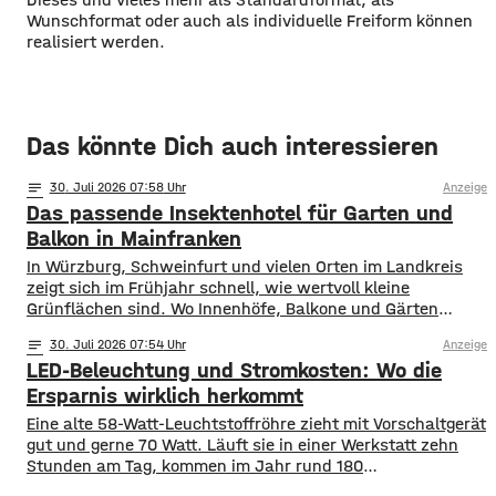
Wunschformat oder auch als individuelle Freiform können
realisiert werden.
Das könnte Dich auch interessieren
notes
30
. Juli 2026 07:58
Anzeige
Das passende Insektenhotel für Garten und
Balkon in Mainfranken
In Würzburg, Schweinfurt und vielen Orten im Landkreis
zeigt sich im Frühjahr schnell, wie wertvoll kleine
Grünflächen sind. Wo Innenhöfe, Balkone und Gärten
blühen, finden Bestäuber Nahrung. Gleichzeitig stehen
notes
30
. Juli 2026 07:54
Anzeige
viele Insektenarten unter Druck: Versiegelte Flächen, sehr
LED-Beleuchtung und Stromkosten: Wo die
aufgeräumte Beete und weniger heimische Blühpflanzen
nehmen ihnen Nistplätze und Rückzugsräume. Ein
Ersparnis wirklich herkommt
Insektenhotel in Mainfranken ist keine Wunderlösung, kann
Eine alte 58-Watt-Leuchtstoffröhre zieht mit Vorschaltgerät
gut und gerne 70 Watt. Läuft sie in einer Werkstatt zehn
Stunden am Tag, kommen im Jahr rund 180
Kilowattstunden zusammen. Pro Leuchte. Bei vierzig