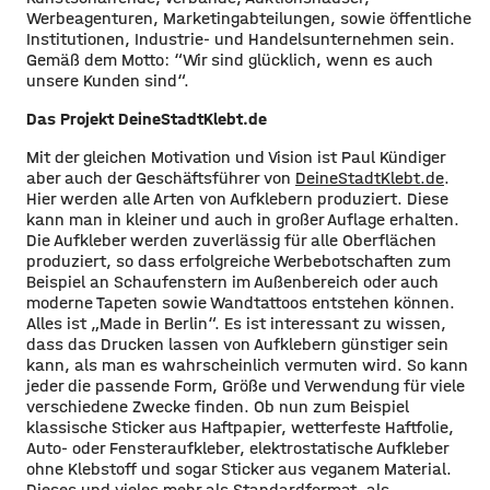
Werbeagenturen, Marketingabteilungen, sowie öffentliche
Institutionen, Industrie- und Handelsunternehmen sein.
Gemäß dem Motto: “Wir sind glücklich, wenn es auch
unsere Kunden sind“.
Das Projekt DeineStadtKlebt.de
Mit der gleichen Motivation und Vision ist Paul Kündiger
aber auch der Geschäftsführer von
DeineStadtKlebt.de
.
Hier werden alle Arten von Aufklebern produziert. Diese
kann man in kleiner und auch in großer Auflage erhalten.
Die Aufkleber werden zuverlässig für alle Oberflächen
produziert, so dass erfolgreiche Werbebotschaften zum
Beispiel an Schaufenstern im Außenbereich oder auch
moderne Tapeten sowie Wandtattoos entstehen können.
Alles ist „Made in Berlin“. Es ist interessant zu wissen,
dass das Drucken lassen von Aufklebern günstiger sein
kann, als man es wahrscheinlich vermuten wird. So kann
jeder die passende Form, Größe und Verwendung für viele
verschiedene Zwecke finden. Ob nun zum Beispiel
klassische Sticker aus Haftpapier, wetterfeste Haftfolie,
Auto- oder Fensteraufkleber, elektrostatische Aufkleber
ohne Klebstoff und sogar Sticker aus veganem Material.
Dieses und vieles mehr als Standardformat, als