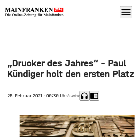
menu
„Drucker des Jahres“ – Paul
Kündiger holt den ersten Platz
headphones
chrome_reader_mode
25. Februar 2021
· 09:39 Uhr
Anzeige