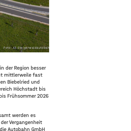
Foto: A3 Steigerwaldautobahn GbR
in der Region besser
t mittlerweile fast
en Biebelried und
ereich Höchstadt bis
n bis Frühsommer 2026
esamt werden es
 der Vergangenheit
o die Autobahn GmbH