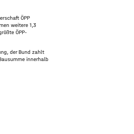
nerschaft ÖPP
mmen weitere 1,3
 größte ÖPP-
ung, der Bund zahlt
e Bausumme innerhalb