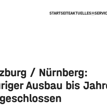
STARTSEITE
AKTUELLES
SERVI
expand_more
zburg / Nürnberg:
uriger Ausbau bis Jah
bgeschlossen