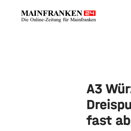
A3 Wür
Dreisp
fast a