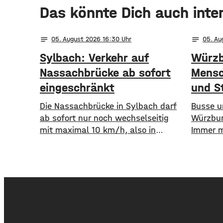
Das könnte Dich auch inte
notes
notes
05
. August 2026 16:30
05
. A
Sylbach: Verkehr auf
Würzb
Nassachbrücke ab sofort
Mensc
eingeschränkt
und S
Die Nassachbrücke in Sylbach darf
​​Busse
ab sofort nur noch wechselseitig
Würzbur
mit maximal 10 km/h, also in
Immer m
Schrittgeschwindigkeit, befahren
Auto st
werden. Eine entsprechende
öffentl
Anordnung hat das Hassfurter
die WVV 
Landratsamt am
im erste
Mittwochnachmittag veröffentlicht.
Fahrgäst
Hintergrund ist das der
zuvor. 
Schwerlastverkehr aufgrund der
Million