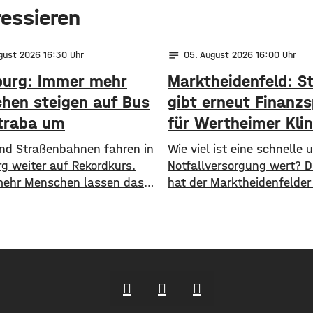
ressieren
notes
ugust 2026 16:30
05
. August 2026 16:00
urg: Immer mehr
Marktheidenfeld: S
hen steigen auf Bus
gibt erneut Finanzs
traba um
für Wertheimer Klin
 und Straßenbahnen fahren in
​​Wie viel ist eine schnelle
g weiter auf Rekordkurs.
Notfallversorgung wert? 
ehr Menschen lassen das
hat der Marktheidenfelder
ehen und steigen auf den
nun erneut diskutiert. Das
ichen Nahverkehr um. ​Wie
Die Stadt will auch in Zuk
jetzt mitgeteilt hat, wurden
Notaufnahme im benachb
n Halbjahr 2026 so viele
Bürgerspital in Wertheim f
e transportiert wie nie
unterstützen. ​Über 31.0
Insgesamt waren knapp 18
fließen in diesem Jahr an
en Menschen im öffentlichen
entsprechenden Förderver