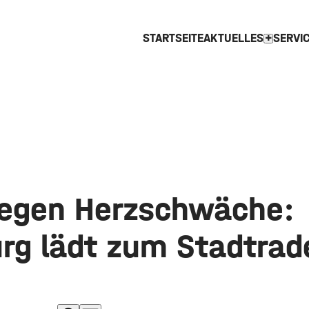
STARTSEITE
AKTUELLES
SERVI
expand_more
gegen Herzschwäche:
rg lädt zum Stadtrad