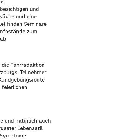
ue
besichtigen und
hwäche und eine
lel finden Seminare
 Infostände zum
 ab.
 die Fahrradaktion
rzburgs. Teilnehmer
e Kundgebungsroute
feierlichen
e und natürlich auch
wusster Lebensstil
er Symptome