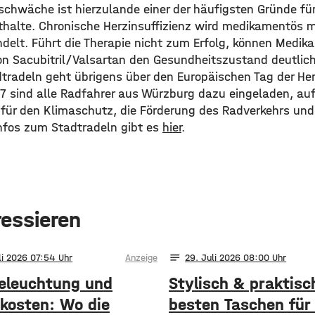
zschwäche ist hierzulande einer der häufigsten Gründe fü
halte. Chronische Herzinsuffizienz wird medikamentös
delt. Führt die Therapie nicht zum Erfolg, können Medik
on Sacubitril/Valsartan den Gesundheitszustand deutlich
tradeln geht übrigens über den Europäischen Tag der H
17 sind alle Radfahrer aus Würzburg dazu eingeladen, au
 für den Klimaschutz, die Förderung des Radverkehrs und
nfos zum Stadtradeln gibt es
hier
.
ressieren
notes
li 2026 07:54
Anzeige
29
. Juli 2026 08:00
eleuchtung und
Stylisch & praktisc
kosten: Wo die
besten Taschen für 