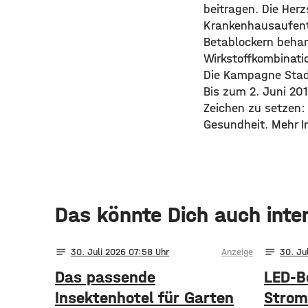
beitragen. Die Her
Krankenhausaufent
Betablockern behan
Wirkstoffkombinati
Die Kampagne Stad
Bis zum 2. Juni 20
Zeichen zu setzen:
Gesundheit. Mehr I
Das könnte Dich auch inte
notes
notes
30
. Juli 2026 07:58
Anzeige
30
. Ju
Das passende
LED-B
Insektenhotel für Garten
Strom