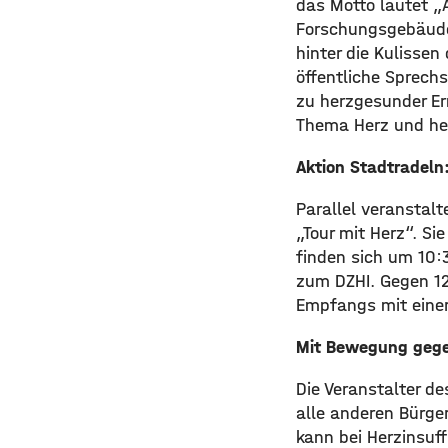
das Motto lautet „
Forschungsgebäude
hinter die Kulisse
öffentliche Sprech
zu herzgesunder Er
Thema Herz und her
Aktion Stadtradeln:
Parallel veranstal
„Tour mit Herz“. Si
finden sich um 10:
zum DZHI. Gegen 12
Empfangs mit einer
Mit Bewegung geg
Die Veranstalter d
alle anderen Bürger
kann bei Herzinsuf