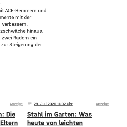
r
 mit ACE-Hemmern und
amente mit der
 verbessern.
erzschwäche hinaus.
f zwei Rädern ein
 zur Steigerung der
notes
Anzeige
28
. Juli 2026 11:02
Anzeige
h: Die
Stahl im Garten: Was
Eltern
heute von leichten