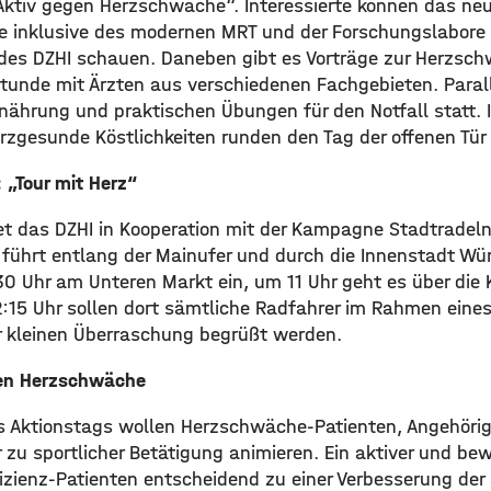
Aktiv gegen Herzschwäche“. Interessierte können das ne
 inklusive des modernen MRT und der Forschungslabore 
n des DZHI schauen. Daneben gibt es Vorträge zur Herzsc
stunde mit Ärzten aus verschiedenen Fachgebieten. Paral
nährung und praktischen Übungen für den Notfall statt.
zgesunde Köstlichkeiten runden den Tag der offenen Tür
 „Tour mit Herz“
tet das DZHI in Kooperation mit der Kampagne Stadtradeln
e führt entlang der Mainufer und durch die Innenstadt Wü
30 Uhr am Unteren Markt ein, um 11 Uhr geht es über di
:15 Uhr sollen dort sämtliche Radfahrer im Rahmen eines 
 kleinen Überraschung begrüßt werden.
en Herzschwäche
es Aktionstags wollen Herzschwäche-Patienten, Angehörig
 zu sportlicher Betätigung animieren. Ein aktiver und be
fizienz-Patienten entscheidend zu einer Verbesserung d