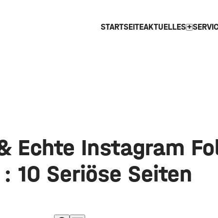
STARTSEITE
AKTUELLES
SERVI
expand_more
 & Echte Instagram Fo
: 10 Seriöse Seiten