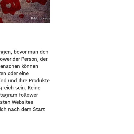
Bild: pixabay.com
ungen, bevor man den
lower der Person, der
 Menschen können
ten oder eine
nd und Ihre Produkte
reich sein. Keine
stagram follower
igsten Websites
ich nach dem Start