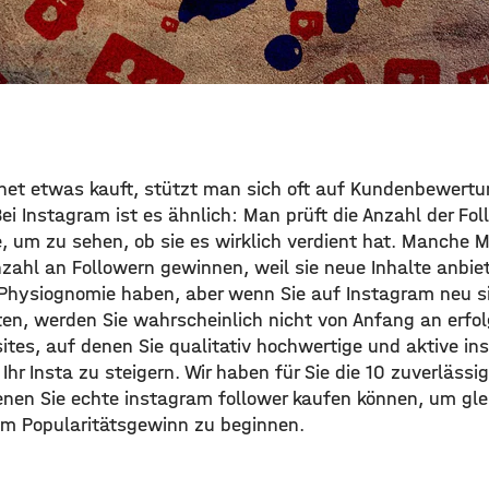
net etwas kauft, stützt man sich oft auf Kundenbewert
ei Instagram ist es ähnlich: Man prüft die Anzahl der Fol
 um zu sehen, ob sie es wirklich verdient hat. Manche
nzahl an Followern gewinnen, weil sie neue Inhalte anbie
hysiognomie haben, aber wenn Sie auf Instagram neu si
en, werden Sie wahrscheinlich nicht von Anfang an erfolg
ites, auf denen Sie qualitativ hochwertige und aktive in
hr Insta zu steigern. Wir haben für Sie die 10 zuverläss
nen Sie echte instagram follower kaufen können, um gle
em Popularitätsgewinn zu beginnen.