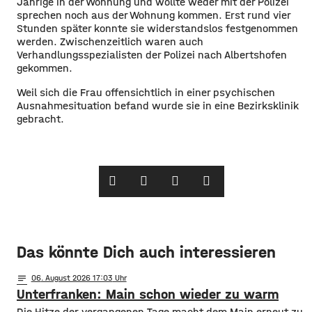
Jährige in der Wohnung und wollte weder mit der Polizei
sprechen noch aus der Wohnung kommen. Erst rund vier
Stunden später konnte sie widerstandslos festgenommen
werden. Zwischenzeitlich waren auch
Verhandlungsspezialisten der Polizei nach Albertshofen
gekommen.
Weil sich die Frau offensichtlich in einer psychischen
Ausnahmesituation befand wurde sie in eine Bezirksklinik
gebracht.
Das könnte Dich auch interessieren
notes
06
. August 2026 17:03
Unterfranken: Main schon wieder zu warm
Die Hitze der vergangenen Tage macht dem Main erneut zu