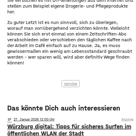
Sie versuchen es mit DIY-Anleitungen aus dem Internet und
stellen zum Beispiel eigene Drogerie- und Pflegeprodukte
her.
Zu guter Letzt ist es nun sinnvoll, sich zu überlegen,
worauf man vorrübergehend verzichten könnte. Vielleicht
können Sie sich erst einmal von einem Zeitschriften-Abo
verabschieden oder verschieben den täglichen Kaffee nach
der Arbeit im Café einfach auf zu Hause. Ja, es muss
gewissermaßen ein wenig am Lebensstandard geschraubt
werden – wer sparen will, wird aber definitiv Wege finden
können!
service
Das könnte Dich auch interessieren
notes
27
. Januar 2026 12:00
Anzeige
Würzburg digital: Tipps für sicheres Surfen im
öffentlichen WLAN der Stadt