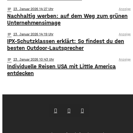
notes
23
. Januar 2026 14:27
Anzeige
Nachhaltig werben: auf dem Weg zum grünen
Unternehmensimage
notes
23
. Januar 2026 14:19
Anzeige
IPX-Schutzklassen erklärt: So findest du den
besten Outdoor-Lautsprecher
notes
23
. Januar 2026 10:43
Anzeige
Individuelle Reisen USA mit Little America
entdecken