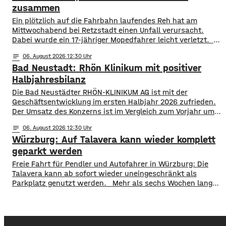
in Kontakt zu treten, nahmen sie eine Anzeige auf.
zusammen
​​Ein plötzlich auf die Fahrbahn laufendes Reh hat am
Mittwochabend bei Retzstadt einen Unfall verursacht.
Dabei wurde ein 17-jähriger Mopedfahrer leicht verletzt. ​
Laut Polizei war der Jugendliche gegen 21 Uhr mit
notes
06
. August 2026 12:30
seinem Moped zwischen Retzstadt und Güntersleben
Bad Neustadt: Rhön Klinikum mit positiver
unterwegs. Etwa 800 Meter nach dem Ortsausgang von
Retzstadt trat plötzlich das Reh auf die Fahrbahn. ​Der 17-
Halbjahresbilanz
Jährige erfasste das Tier und stürzte. Er kam mit leichten
Die Bad Neustädter RHÖN-KLINIKUM AG ist mit der
Verletzungen
Geschäftsentwicklung im ersten Halbjahr 2026 zufrieden.
Der Umsatz des Konzerns ist im Vergleich zum Vorjahr um
rund 30 Millionen Euro auf knapp 864 Millionen gestiegen.
notes
06
. August 2026 12:30
Von Januar bis Juni wurden fast 514.000 Patientinnen und
Würzburg: Auf Talavera kann wieder komplett
Patienten ambulant und stationär behandelt, 9 % mehr als
im Vorjahr. Für das
geparkt werden
​​Freie Fahrt für Pendler und Autofahrer in Würzburg: Die
Talavera kann ab sofort wieder uneingeschränkt als
Parkplatz genutzt werden. ​Mehr als sechs Wochen lang
stand die Fläche nicht wie gewohnt zur Verfügung. Erst
wurde auf der Talavera das Kiliani gefeiert, anschließend
war ein Circus zu Gast. ​Mittlerweile sind sowohl das
Fest- als auch das Circuszelt wieder abgebaut und