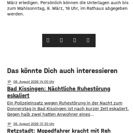
März erledigen. Persönlich können die Unterlagen auch bis
zum Wahlsonntag, 8. März, 18 Uhr, im Rathaus abgegeben
werden.
Das könnte Dich auch interessieren
notes
06
. August 2026 14:00
Bad Kissingen: Nächtliche Ruhestörung
eskaliert
Ein Polizeieinsatz wegen Ruhestörung in der Nacht zum
Donnerstag in Bad Kissingen ist nach kurzer Zeit eskaliert.
Gegen halb zwei hatten Anwohner eines
Mehrfamilienhauses die Polizei gerufen, da aus einer
notes
06
. August 2026 13:30
Wohnung laute Stimmen zu hören waren. N achdem die
Retzstadt: Mopedfahrer kracht mit Reh
Beamten vergeblich versucht hatten mit den Ruhestörern