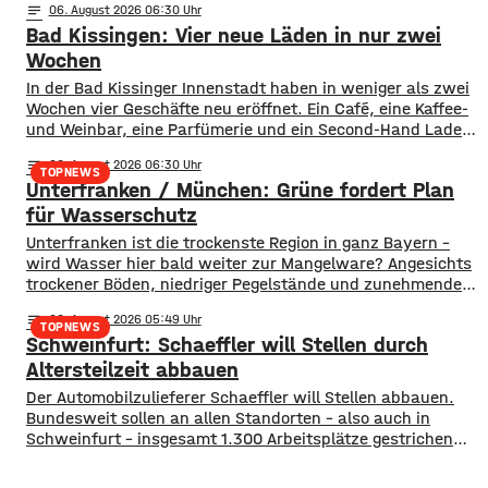
notes
06
. August 2026 06:30
waren es drei. Diese Zahlen teilte die DLRG mit. Auch
Bad Kissingen: Vier neue Läden in nur zwei
bayernweit ist die Zahl der Badetoten gestiegen. Während
im Freistaat die
Wochen
In der Bad Kissinger Innenstadt haben in weniger als zwei
Wochen vier Geschäfte neu eröffnet. Ein Café, eine Kaffee-
und Weinbar, eine Parfümerie und ein Second-Hand Laden
der Caritas erweitern jetzt das Angebot im Stadtzentrum.
notes
06
. August 2026 06:30
Kissingens Oberbürgermeister Dirk Vogel und der
TOPNEWS
Unterfranken / München: Grüne fordert Plan
Wirtschaftsförderer der Stadt Sebastian Bünner sehen
damit ihr Engagement und den aktuellen Kurs der
für Wasserschutz
​​Unterfranken ist die trockenste Region in ganz Bayern –
wird Wasser hier bald weiter zur Mangelware? Angesichts
trockener Böden, niedriger Pegelstände und zunehmender
Hitze schlagen die Grünen im Bayerischen Landtag Alarm.
notes
06
. August 2026 05:49
​Mit einem neuen Antrag fordern sie einen 10-Punkte-
TOPNEWS
Schweinfurt: Schaeffler will Stellen durch
Wasser-Notfallplan für Bayern. ​Die Grünen-Fraktion hat
dabei kurzfristige und langfristige Maßnahmen im Petto.
Altersteilzeit abbauen
So sollen unter anderem
Der Automobilzulieferer Schaeffler will Stellen abbauen.
Bundesweit sollen an allen Standorten – also auch in
Schweinfurt – insgesamt 1.300 Arbeitsplätze gestrichen
werden. Das soll über Altersteilzeitregelungen passieren.
Beschäftigte der Jahrgänge 1971 und älter können