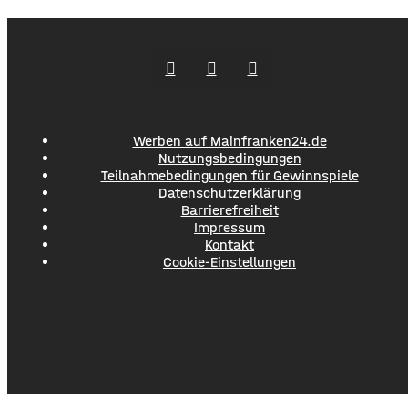
Angebote zur Altersteilzeit nutzen. Laut dem Konzern ist
das Interesse daran groß. Hintergrund sind ein schwieriges
Marktumfeld und sinkende Umsätze im
Werben auf Mainfranken24.de
Nutzungsbedingungen
Teilnahmebedingungen für Gewinnspiele
Datenschutzerklärung
Barrierefreiheit
Impressum
Kontakt
Cookie-Einstellungen