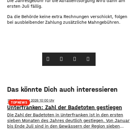
Die Jahresgebühr für die Abfallentsorgung wird dann am
ersten Juli fällig.
Da die Behörde keine extra Rechnungen verschickt, folgen
bei ausbleibender Zahlung zusätzliche Mahngebühren.
Das könnte Dich auch interessieren
notes
06
. August 2026 10:00
TOPNEWS
Unterfranken: Zahl der Badetoten gestiegen
Die Zahl der Badetoten in Unterfranken ist in den ersten
sieben Monaten des Jahres deutlich gestiegen. Von Januar
bis Ende Juli sind in den Gewässern der Region sieben
Menschen ums Leben gekommen. Im Vorjahreszeitraum