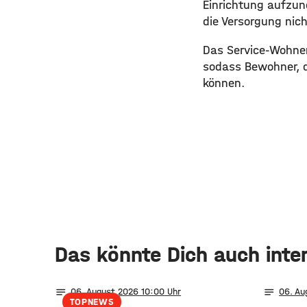
Einrichtung aufzu
die Versorgung nich
Das Service-Wohnen
sodass Bewohner, d
können.
Das könnte Dich auch inte
notes
notes
06
. August 2026 10:00
06
. A
TOPNEWS