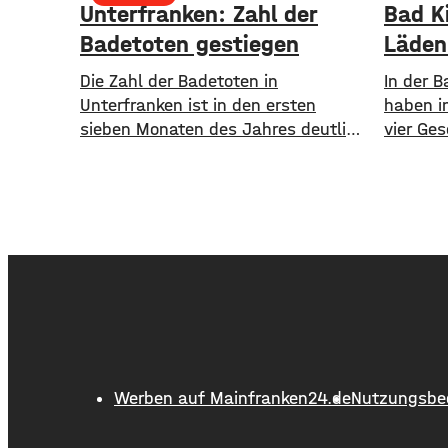
Unterfranken: Zahl der
Bad K
Badetoten gestiegen
Läden
Die Zahl der Badetoten in
In der B
Unterfranken ist in den ersten
haben i
sieben Monaten des Jahres deutlich
vier Ges
gestiegen. Von Januar bis Ende Juli
Café, ei
sind in den Gewässern der Region
Parfüme
sieben Menschen ums Leben
Laden de
gekommen. Im Vorjahreszeitraum
das Ang
waren es drei. Diese Zahlen teilte
Kissing
die DLRG mit. Auch bayernweit ist
Vogel un
die Zahl der Badetoten gestiegen.
der Sta
Während im Freistaat die
damit i
aktuelle
Werben auf Mainfranken24.de
Nutzungsbe