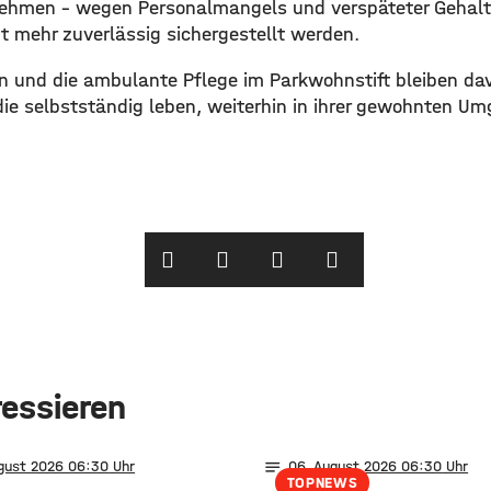
nehmen – wegen Personalmangels und verspäteter Gehal
t mehr zuverlässig sichergestellt werden.
 und die ambulante Pflege im Parkwohnstift bleiben da
ie selbstständig leben, weiterhin in ihrer gewohnten U
ressieren
notes
ugust 2026 06:30
06
. August 2026 06:30
TOPNEWS