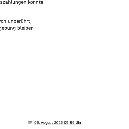
tszahlungen konnte
von unberührt,
mgebung bleiben
notes
06
. August 2026 05:55