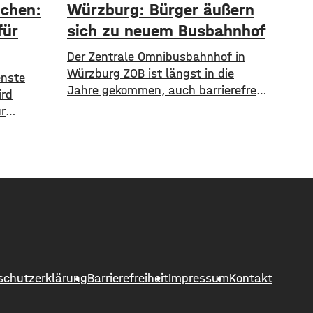
nchen:
Würzburg: Bürger äußern
für
sich zu neuem Busbahnhof
Der Zentrale Omnibusbahnhof in
Würzburg ZOB ist längst in die
enste
Jahre gekommen, auch barrierefrei
ird
ist er nicht wirklich. Die Stadt
r
nimmt aktuell einen neuen Anlauf,
rockener
den ZOB als modernen und
nde und
zentralen Knotenpunkt für den
en die
gesamten Busverkehr
ndtag
umzugestalten. In einer
Antrag
Bürgerbeteiligung konnten die
te-Wasser-
Würzburger jetzt Lob, Kritik und
ie Grünen-
Wünsche einbringen. Was gut
stige und
funktioniert sind demnach die
m Petto.
schutzerklärung
Barrierefreiheit
Impressum
Kontakt