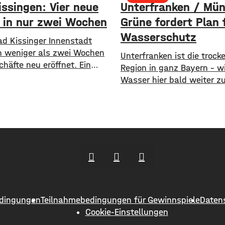
issingen: Vier neue
Unterfranken / Mü
 in nur zwei Wochen
Grüne fordert Plan 
Wasserschutz
ad Kissinger Innenstadt
n weniger als zwei Wochen
​​Unterfranken ist die trock
chäfte neu eröffnet. Ein
Region in ganz Bayern – w
ne Kaffee- und Weinbar, eine
Wasser hier bald weiter zu
rie und ein Second-Hand
Mangelware? Angesichts t
r Caritas erweitern jetzt
Böden, niedriger Pegelstä
ebot im Stadtzentrum.
zunehmender Hitze schlag
ens Oberbürgermeister Dirk
Grünen im Bayerischen La
d der Wirtschaftsförderer
Alarm. ​Mit einem neuen 
dt Sebastian Bünner sehen
fordern sie einen 10-Punk
hr Engagement und den
Notfallplan für Bayern. ​D
n Kurs der
Fraktion hat dabei kurzfri
langfristige Maßnahmen i
dingungen
Teilnahmebedingungen für Gewinnspiele
Daten
So sollen unter anderem
Cookie-Einstellungen