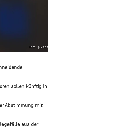
Foto: pixabay.com
chneidende
ren sollen künftig in
nger Abstimmung mit
legefälle aus der