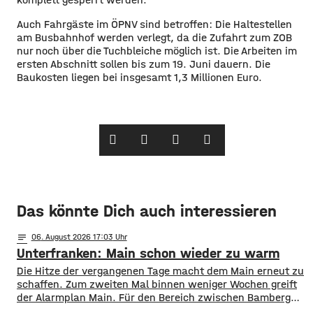
Auch Fahrgäste im ÖPNV sind betroffen: Die Haltestellen
am Busbahnhof werden verlegt, da die Zufahrt zum ZOB
nur noch über die Tuchbleiche möglich ist. Die Arbeiten im
ersten Abschnitt sollen bis zum 19. Juni dauern. Die
Baukosten liegen bei insgesamt 1,3 Millionen Euro.
Das könnte Dich auch interessieren
notes
06
. August 2026 17:03
Unterfranken: Main schon wieder zu warm
Die Hitze der vergangenen Tage macht dem Main erneut zu
schaffen. Zum zweiten Mal binnen weniger Wochen greift
der Alarmplan Main. Für den Bereich zwischen Bamberg
und Würzburg gilt eine Vorwarnung, ab Würzburg