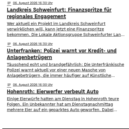
notes
06
. August 2026 16:30
mainabwärts die zweite von drei Warnstufen. Zwar gibt es
Landkreis Schweinfurt: Finanzspritze für
aktuell mit dem Sauerstoffgehalt im Wasser noch keine
Probleme, allerdings ist die Wassertemperatur
regionales Engagement
Wer aktuell ein Projekt im Landkreis Schweinfurt
verwirklichen will, kann jetzt eine Finanzspritze
bekommen. Die Lokale Aktionsgruppe Schweinfurter Land
unterstützt Kleinprojekte mit bis zu 3.000 Euro Fördergeld.
notes
06
. August 2026 16:30
Bewerben können sich Bürger, Vereine und Organisationen.
Unterfranken: Polizei warnt vor Kredit- und
Die Projekte sollen den Entwicklungszielen des Landkreises
dienen und das Bürgerengagement des Schweinfurter
Anlagenbetrügern
Lands stärken. Die Entwicklungsziele sind:
​​Täuschend echt und brandgefährlich: Die Unterfränkische
Daseinsvorsorge, sozialer Zusammenhalt,
Polizei warnt aktuell vor einer neuen Masche von
Anlagebetrügern, die immer häufiger auf Künstliche
Intelligenz setzen. ​Demnach werden auch immer wieder
notes
06
. August 2026 16:00
Menschen aus der Region um ihr Erspartes gebracht. ​Laut
Hohenroth: Eierwerfer verbeult Auto
Polizei erstellen die Täter mithilfe von KI täuschen echte
Werbevideos oder fälschen Empfehlungen von prominenten
Einige Eierwürfe hatten am Dienstag in Hohenroth teure
Persönlichkeiten. Ihr Ziel: echte
Folgen. Ein Unbekannter hat am Dienstagnachmittag
mehrere Eier auf ein geparktes Auto geworfen. Dabei
verbeulte er das Blech des Wagens derart, dass
Sachschaden von mehreren hundert Euro entstand. Die
Polizei Bad Neustadt sucht jetzt nach möglichen Zeugen