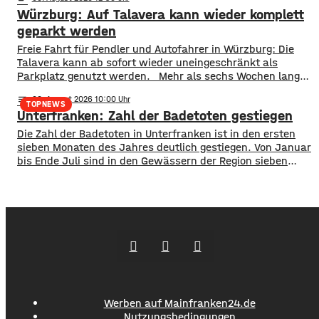
Von Januar bis Juni wurden fast 514.000 Patientinnen und
Würzburg: Auf Talavera kann wieder komplett
Patienten ambulant und stationär behandelt, 9 % mehr als
im Vorjahr. Für das
geparkt werden
​​Freie Fahrt für Pendler und Autofahrer in Würzburg: Die
Talavera kann ab sofort wieder uneingeschränkt als
Parkplatz genutzt werden. ​Mehr als sechs Wochen lang
stand die Fläche nicht wie gewohnt zur Verfügung. Erst
notes
06
. August 2026 10:00
wurde auf der Talavera das Kiliani gefeiert, anschließend
TOPNEWS
Unterfranken: Zahl der Badetoten gestiegen
war ein Circus zu Gast. ​Mittlerweile sind sowohl das
Fest- als auch das Circuszelt wieder abgebaut und
Die Zahl der Badetoten in Unterfranken ist in den ersten
verschwunden. …
sieben Monaten des Jahres deutlich gestiegen. Von Januar
bis Ende Juli sind in den Gewässern der Region sieben
Menschen ums Leben gekommen. Im Vorjahreszeitraum
waren es drei. Diese Zahlen teilte die DLRG mit. Auch
bayernweit ist die Zahl der Badetoten gestiegen. Während
im Freistaat die
Werben auf Mainfranken24.de
Nutzungsbedingungen