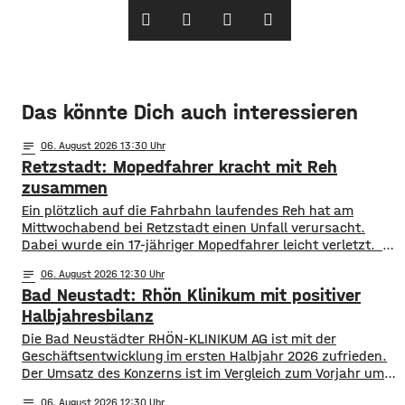
Das könnte Dich auch interessieren
notes
06
. August 2026 13:30
Retzstadt: Mopedfahrer kracht mit Reh
zusammen
​​Ein plötzlich auf die Fahrbahn laufendes Reh hat am
Mittwochabend bei Retzstadt einen Unfall verursacht.
Dabei wurde ein 17-jähriger Mopedfahrer leicht verletzt. ​
Laut Polizei war der Jugendliche gegen 21 Uhr mit
notes
06
. August 2026 12:30
seinem Moped zwischen Retzstadt und Güntersleben
Bad Neustadt: Rhön Klinikum mit positiver
unterwegs. Etwa 800 Meter nach dem Ortsausgang von
Retzstadt trat plötzlich das Reh auf die Fahrbahn. ​Der 17-
Halbjahresbilanz
Jährige erfasste das Tier und stürzte. Er kam mit leichten
Die Bad Neustädter RHÖN-KLINIKUM AG ist mit der
Verletzungen
Geschäftsentwicklung im ersten Halbjahr 2026 zufrieden.
Der Umsatz des Konzerns ist im Vergleich zum Vorjahr um
rund 30 Millionen Euro auf knapp 864 Millionen gestiegen.
notes
06
. August 2026 12:30