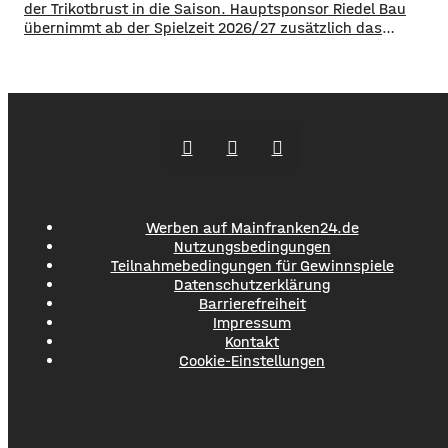
der Trikotbrust in die Saison. Hauptsponsor Riedel Bau
übernimmt ab der Spielzeit 2026/27 zusätzlich das
Trikotsponsoring der ersten Mannschaft. Das
Schweinfurter Traditionsunternehmen weitet damit sein
Engagement bei den Schnüdeln aus, nachdem sich die
Firma bereits im Sommer 2025 die Namensrechte für die
Riedel Bau Arena im
Werben auf Mainfranken24.de
Nutzungsbedingungen
Teilnahmebedingungen für Gewinnspiele
Datenschutzerklärung
Barrierefreiheit
Impressum
Kontakt
Cookie-Einstellungen