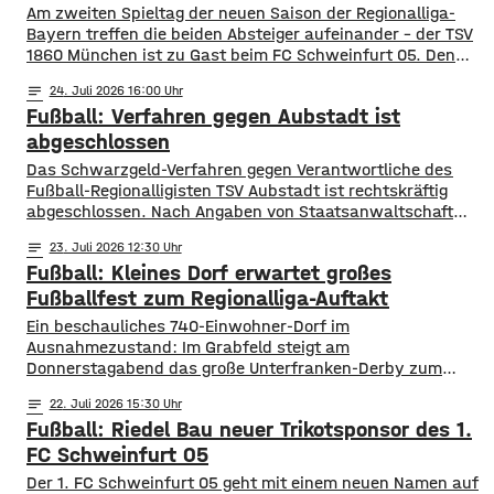
Am zweiten Spieltag der neuen Saison der Regionalliga-
Bayern treffen die beiden Absteiger aufeinander – der TSV
1860 München ist zu Gast beim FC Schweinfurt 05. Den
Schnüdeln gelang der perfekte Start – nach nur zwei
notes
24
. Juli 2026 16:00
Minuten köpfte Neuzugang Prodanovic die
Fußball: Verfahren gegen Aubstadt ist
Heimmannschaft zum 1:0. In der 34. Minute dann aber der
Ausgleich für die Löwen. Noch
abgeschlossen
Das Schwarzgeld-Verfahren gegen Verantwortliche des
Fußball-Regionalligisten TSV Aubstadt ist rechtskräftig
abgeschlossen. Nach Angaben von Staatsanwaltschaft
Würzburg und Hauptzollamt Schweinfurt wurden mehrere
notes
23
. Juli 2026 12:30
Verantwortliche verurteilt. Das Amtsgericht Würzburg
Fußball: Kleines Dorf erwartet großes
verhängte jeweils ein Jahr Freiheitsstrafe auf Bewährung
sowie zusätzliche Geldstrafen in Höhe von insgesamt rund
Fußballfest zum Regionalliga-Auftakt
einer Million Euro. Die Ermittler hatten nachgewiesen, dass
Ein beschauliches 740-Einwohner-Dorf im
Spieler und Trainer zwischen 2018 und
Ausnahmezustand: Im Grabfeld steigt am
Donnerstagabend das große Unterfranken-Derby zum
Auftakt der Fußball-Regionalliga Bayern. Der TSV Aubstadt
notes
22
. Juli 2026 15:30
empfängt um 19 Uhr den 1. FC Schweinfurt 05. Der Verein
Fußball: Riedel Bau neuer Trikotsponsor des 1.
rechnet nach eigenen Angaben mit rund 2.500 Besuchern
für das Eröffnungsspiel. Maximal könnten sogar bis zu
FC Schweinfurt 05
3.000 Fans in die NGN-Arena kommen. Das
Der 1. FC Schweinfurt 05 geht mit einem neuen Namen auf