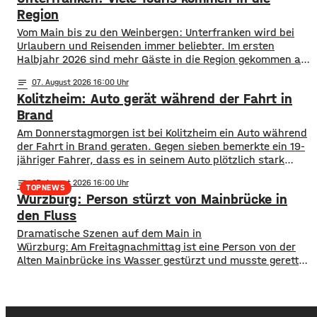
der 3.
Region
Vom Main bis zu den Weinbergen: Unterfranken wird bei
Urlaubern und Reisenden immer beliebter. Im ersten
Halbjahr 2026 sind mehr Gäste in die Region gekommen als
noch ein Jahr zuvor. ​Wie aus aktuellen Zahlen des
notes
07
. August 2026 16:00
Landesamts für Statistik hervorgeht, sind zwischen
Kolitzheim: Auto gerät während der Fahrt in
Januar und Juni über 1,3 Millionen Menschen hier
angekommen, ein Plus von 2,8 Prozent. ​Außerdem
Brand
Am Donnerstagmorgen ist bei Kolitzheim ein Auto während
der Fahrt in Brand geraten. Gegen sieben bemerkte ein 19-
jähriger Fahrer, dass es in seinem Auto plötzlich stark
nach Benzin roch. Er stoppte sofort auf einem Feldweg,
notes
07
. August 2026 16:00
dort brannte der Wagen völlig aus. Die Feuerwehr brachte
TOPNEWS
Würzburg: Person stürzt von Mainbrücke in
das Feuer schnell unter Kontrolle. Nach ersten
Erkenntnissen dürfte ein technischer
den Fluss
​​Dramatische Szenen auf dem Main in
Würzburg: Am Freitagnachmittag ist eine Person von der
Alten Mainbrücke ins Wasser gestürzt und musste gerettet
werden. ​Feuerwehr und Rettungsdienst waren schnell vor
Ort. Einem Taucher gelang es, der Person einen
Rettungsring zuzuwerfen, an dem sie sich zunächst
festhalten konnte. ​Während des Einsatzes verlor diese