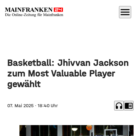
menu
Basketball: Jhivvan Jackson
zum Most Valuable Player
gewählt
headphones
chrome_reader_mode
07. Mai 2025
· 18:40 Uhr