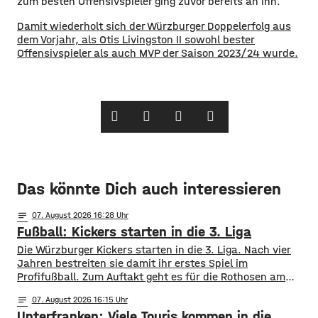
zum besten Offensivspieler ging zuvor bereits an ihn.
Damit wiederholt sich der Würzburger Doppelerfolg aus
dem Vorjahr, als Otis Livingston II sowohl bester
Offensivspieler als auch MVP der Saison 2023/24 wurde.
Das könnte Dich auch interessieren
notes
07
. August 2026 16:28
Fußball: Kickers starten in die 3. Liga
Die Würzburger Kickers starten in die 3. Liga. Nach vier
Jahren bestreiten sie damit ihr erstes Spiel im
Profifußball. Zum Auftakt geht es für die Rothosen am
Samstagnachmittag zum FC Ingolstadt 04. Während die
notes
07
. August 2026 16:15
Kickers sich als Neuling in der Liga ihren Platz suchen
Unterfranken: Viele Touris kommen in die
müssen, sind die „Schanzer“ bereits seit vier Saisons in