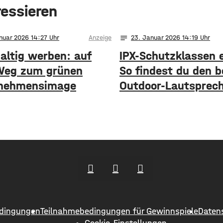
ressieren
notes
nuar 2026 14:27
Anzeige
23
. Januar 2026 14:19
altig werben: auf
IPX-Schutzklassen e
eg zum grünen
So findest du den 
nehmensimage
Outdoor-Lautsprec
dingungen
Teilnahmebedingungen für Gewinnspiele
Daten