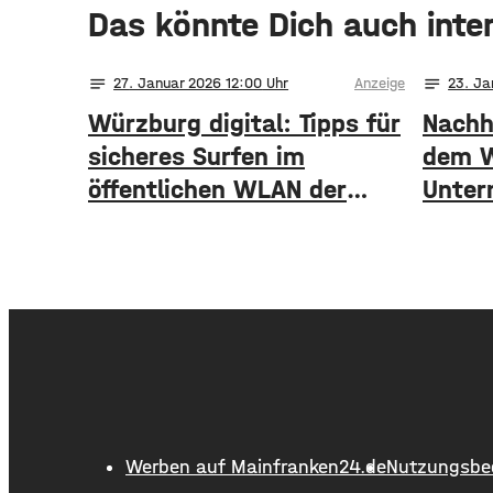
Das könnte Dich auch inte
notes
notes
27
. Januar 2026 12:00
Anzeige
23
. Ja
Würzburg digital: Tipps für
Nachh
sicheres Surfen im
dem W
öffentlichen WLAN der
Unter
Stadt
Werben auf Mainfranken24.de
Nutzungsbe