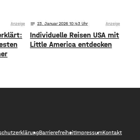
notes
Anzeige
23
. Januar 2026 10:43
Anzeige
rklärt:
Individuelle Reisen USA mit
besten
Little America entdecken
her
schutzerklärung
Barrierefreiheit
Impressum
Kontakt