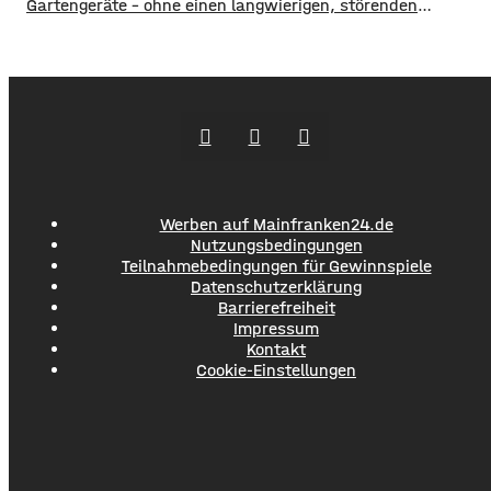
Gartengeräte – ohne einen langwierigen, störenden
Bauprozess. Sie werden als fertige Elemente geliefert,
lassen sich an die Bedingungen des Grundstücks anpassen
und können optisch auf das Wohnhaus abgestimmt
werden. Die Gestaltung des Bereichs rund um ein neu
gebautes Haus endet selten mit Bepflanzung
Werben auf Mainfranken24.de
Nutzungsbedingungen
Teilnahmebedingungen für Gewinnspiele
Datenschutzerklärung
Barrierefreiheit
Impressum
Kontakt
Cookie-Einstellungen