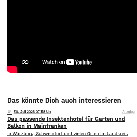
Das könnte Dich auch interessieren
notes
30
. Juli 2026 07:58
Anzeige
Das passende Insektenhotel für Garten und
Balkon in Mainfranken
In Würzburg, Schweinfurt und vielen Orten im Landkreis