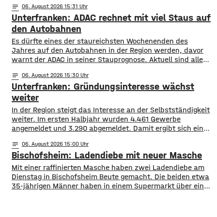
notes
06
. August 2026 15:31
Sachschaden von mehreren hundert Euro entstand. Die
Unterfranken: ADAC rechnet mit viel Staus auf
Polizei Bad Neustadt sucht jetzt nach möglichen Zeugen
der Wurfaktion. Ob bei der Tat Eier zu Bruch gingen
den Autobahnen
Es dürfte eines der staureichsten Wochenenden des
Jahres auf den Autobahnen in der Region werden, davor
warnt der ADAC in seiner Stauprognose. Aktuell sind alle
Bundesländer in den Sommerferien, sie enden allerdings in
notes
06
. August 2026 15:30
Hessen, Rheinland-Pfalz und dem Saarland. Auch in den
Unterfranken: Gründungsinteresse wächst
skandinavischen Ländern beginnt die Schule langsam
wieder. Daher dürfte es auf A 3 und
weiter
In der Region steigt das Interesse an der Selbstständigkeit
weiter. Im ersten Halbjahr wurden 4.461 Gewerbe
angemeldet und 3.290 abgemeldet. Damit ergibt sich ein
Plus von 1.171 Betrieben. Besonders hohe Zuwächse
notes
06
. August 2026 15:00
verzeichneten Würzburg, der Landkreis Würzburg sowie
Bischofsheim: Ladendiebe mit neuer Masche
die Regionen Haßberge, Bad Kissingen und Schweinfurt.
Nach dem aktuellen IHK-Report entstehen viele
Mit einer raffinierten Masche haben zwei Ladendiebe am
Gründungen allerdings aus dem Wunsch
Dienstag in Bischofsheim Beute gemacht. Die beiden etwa
35-jährigen Männer haben in einem Supermarkt über eine
Stunde lang Lebensmittel und Drogerieartikel in einen
Einkaufswagen geladen. Ihre Beute versteckten sie im
Anschluss unter mehreren Packungen Küchenrolle. Sie