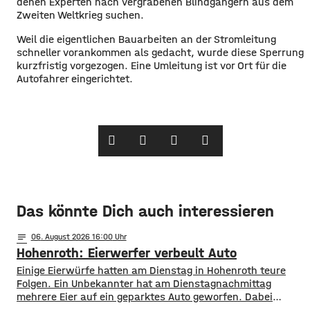
denen Experten nach vergrabenen Blindgängern aus dem
Zweiten Weltkrieg suchen.
Weil die eigentlichen Bauarbeiten an der Stromleitung
schneller vorankommen als gedacht, wurde diese Sperrung
kurzfristig vorgezogen. Eine Umleitung ist vor Ort für die
Autofahrer eingerichtet.
Das könnte Dich auch interessieren
notes
06
. August 2026 16:00
Hohenroth: Eierwerfer verbeult Auto
Einige Eierwürfe hatten am Dienstag in Hohenroth teure
Folgen. Ein Unbekannter hat am Dienstagnachmittag
mehrere Eier auf ein geparktes Auto geworfen. Dabei
verbeulte er das Blech des Wagens derart, dass