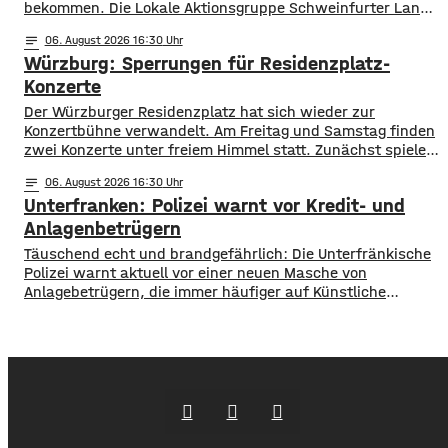
bekommen. Die Lokale Aktionsgruppe Schweinfurter Land
unterstützt Kleinprojekte mit bis zu 3.000 Euro Fördergeld.
notes
06
. August 2026 16:30
Bewerben können sich Bürger, Vereine und Organisationen.
Würzburg: Sperrungen für Residenzplatz-
Die Projekte sollen den Entwicklungszielen des Landkreises
dienen und das Bürgerengagement des Schweinfurter
Konzerte
Lands stärken. Die Entwicklungsziele sind:
Der Würzburger Residenzplatz hat sich wieder zur
Daseinsvorsorge, sozialer Zusammenhalt,
Konzertbühne verwandelt. Am Freitag und Samstag finden
zwei Konzerte unter freiem Himmel statt. Zunächst spielen
am Freitagabend Roy Bianco und die Abbrunzati Boys. Am
notes
06
. August 2026 16:30
Samstag ist dann das Konzert des Duos Fast Boy. Das
Unterfranken: Polizei warnt vor Kredit- und
Konzert von Roy Bianco und den Abbrunzati Boys ist
ausverkauft, rund 16.000 Menschen werden
Anlagenbetrügern
​​Täuschend echt und brandgefährlich: Die Unterfränkische
Polizei warnt aktuell vor einer neuen Masche von
Anlagebetrügern, die immer häufiger auf Künstliche
Intelligenz setzen. ​Demnach werden auch immer wieder
Menschen aus der Region um ihr Erspartes gebracht. ​Laut
Polizei erstellen die Täter mithilfe von KI täuschen echte
Werbevideos oder fälschen Empfehlungen von prominenten
Persönlichkeiten. Ihr Ziel: echte