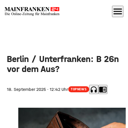
menu
Berlin / Unterfranken: B 26n
vor dem Aus?
headphones
chrome_reader_mode
18. September 2025
· 12:42 Uhr
TOPNEWS