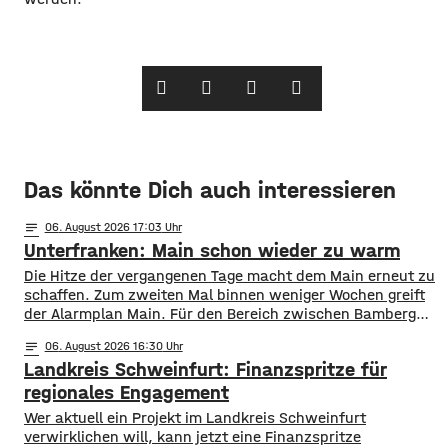
Das könnte Dich auch interessieren
notes
06
. August 2026 17:03
Unterfranken: Main schon wieder zu warm
Die Hitze der vergangenen Tage macht dem Main erneut zu
schaffen. Zum zweiten Mal binnen weniger Wochen greift
der Alarmplan Main. Für den Bereich zwischen Bamberg
und Würzburg gilt eine Vorwarnung, ab Würzburg
notes
06
. August 2026 16:30
mainabwärts die zweite von drei Warnstufen. Zwar gibt es
Landkreis Schweinfurt: Finanzspritze für
aktuell mit dem Sauerstoffgehalt im Wasser noch keine
Probleme, allerdings ist die Wassertemperatur
regionales Engagement
Wer aktuell ein Projekt im Landkreis Schweinfurt
verwirklichen will, kann jetzt eine Finanzspritze