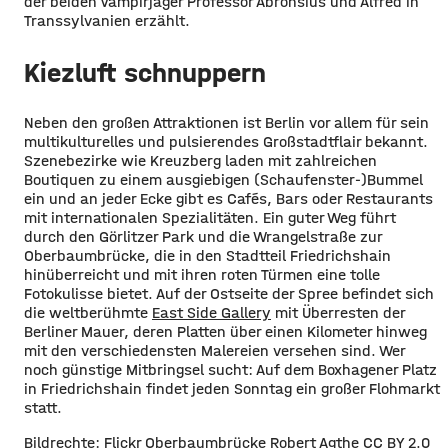
der beiden Vampirjäger Professor Abronsius und Alfred in
Transsylvanien erzählt.
Kiezluft schnuppern
Neben den großen Attraktionen ist Berlin vor allem für sein
multikulturelles und pulsierendes Großstadtflair bekannt.
Szenebezirke wie Kreuzberg laden mit zahlreichen
Boutiquen zu einem ausgiebigen (Schaufenster-)Bummel
ein und an jeder Ecke gibt es Cafés, Bars oder Restaurants
mit internationalen Spezialitäten. Ein guter Weg führt
durch den Görlitzer Park und die Wrangelstraße zur
Oberbaumbrücke, die in den Stadtteil Friedrichshain
hinüberreicht und mit ihren roten Türmen eine tolle
Fotokulisse bietet. Auf der Ostseite der Spree befindet sich
die weltberühmte
East Side Gallery
mit Überresten der
Berliner Mauer, deren Platten über einen Kilometer hinweg
mit den verschiedensten Malereien versehen sind. Wer
noch günstige Mitbringsel sucht: Auf dem Boxhagener Platz
in Friedrichshain findet jeden Sonntag ein großer Flohmarkt
statt.
Bildrechte: Flickr
Oberbaumbrücke
Robert Agthe
CC BY 2.0