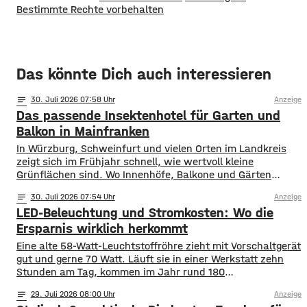
Bestimmte Rechte vorbehalten
Das könnte Dich auch interessieren
notes
30
. Juli 2026 07:58
Anzeige
Das passende Insektenhotel für Garten und
Balkon in Mainfranken
In Würzburg, Schweinfurt und vielen Orten im Landkreis
zeigt sich im Frühjahr schnell, wie wertvoll kleine
Grünflächen sind. Wo Innenhöfe, Balkone und Gärten
blühen, finden Bestäuber Nahrung. Gleichzeitig stehen
notes
30
. Juli 2026 07:54
Anzeige
viele Insektenarten unter Druck: Versiegelte Flächen, sehr
LED-Beleuchtung und Stromkosten: Wo die
aufgeräumte Beete und weniger heimische Blühpflanzen
nehmen ihnen Nistplätze und Rückzugsräume. Ein
Ersparnis wirklich herkommt
Insektenhotel in Mainfranken ist keine Wunderlösung, kann
Eine alte 58-Watt-Leuchtstoffröhre zieht mit Vorschaltgerät
gut und gerne 70 Watt. Läuft sie in einer Werkstatt zehn
Stunden am Tag, kommen im Jahr rund 180
Kilowattstunden zusammen. Pro Leuchte. Bei vierzig
notes
29
. Juli 2026 08:00
Anzeige
Leuchten sind das über 7.000 Kilowattstunden – nur fürs