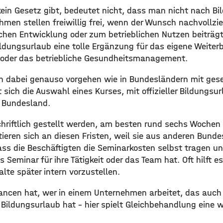
kein Gesetz gibt, bedeutet nicht, dass man nicht nach B
hmen stellen freiwillig frei, wenn der Wunsch nachvollzi
chen Entwicklung oder zum betrieblichen Nutzen beiträgt.
ldungsurlaub eine tolle Ergänzung für das eigene Weite
 oder das betriebliche Gesundheitsmanagement.
n dabei genauso vorgehen wie in Bundesländern mit ges
 sich die Auswahl eines Kurses, mit offizieller Bildungs
 Bundesland.
chriftlich gestellt werden, am besten rund sechs Wochen v
ieren sich an diesen Fristen, weil sie aus anderen Bund
dass die Beschäftigten die Seminarkosten selbst tragen un
Seminar für ihre Tätigkeit oder das Team hat. Oft hilft e
alte später intern vorzustellen.
ncen hat, wer in einem Unternehmen arbeitet, das auch 
ildungsurlaub hat – hier spielt Gleichbehandlung eine wi