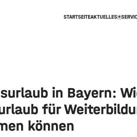
STARTSEITE
AKTUELLES
SERVI
expand_more
surlaub in Bayern: Wi
rlaub für Weiterbild
men können