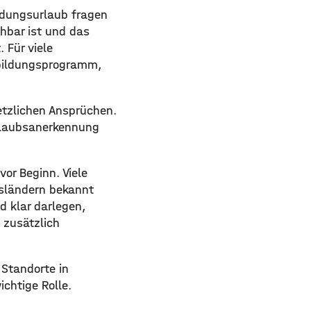
ildungsurlaub fragen
ehbar ist und das
 Für viele
rbildungsprogramm,
etzlichen Ansprüchen.
urlaubsanerkennung
or Beginn. Viele
esländern bekannt
d klar darlegen,
s zusätzlich
Standorte in
chtige Rolle.