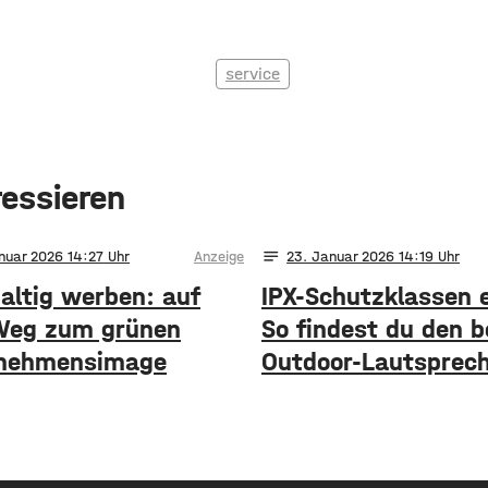
service
ressieren
notes
nuar 2026 14:27
Anzeige
23
. Januar 2026 14:19
altig werben: auf
IPX-Schutzklassen e
eg zum grünen
So findest du den 
nehmensimage
Outdoor-Lautsprec