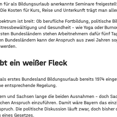
n für als Bildungsurlaub anerkannte Seminare freigestel
 Die Kosten für Kurs, Reise und Unterkunft trägt man alle
ktrum ist breit: Ob berufliche Fortbildung, politische B
Stressbewältigung und Gesundheit – wie Yoga oder Burnou
isten Bundesländern stehen Arbeitnehmern dafür fünf Tag
gen Bundesländern kann der Anspruch aus zwei Jahren so
werden.
bt ein weißer Fleck
s erstes Bundesland Bildungsurlaub bereits 1974 eingef
eine entsprechende Regelung.
yern und Sachsen lange die beiden Ausnahmen – doch Sa
ichen Anspruch einzuführen. Damit wäre Bayern das ein
pruch. Die politische Diskussion läuft zwar, doch bisher
g eines Gesetzes.