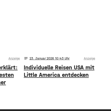
notes
Anzeige
23
. Januar 2026 10:43
Anzeige
rklärt:
Individuelle Reisen USA mit
besten
Little America entdecken
her