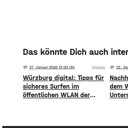
Das könnte Dich auch inte
notes
notes
27
. Januar 2026 12:00
Anzeige
23
. Ja
Würzburg digital: Tipps für
Nachh
sicheres Surfen im
dem W
öffentlichen WLAN der
Unter
Stadt