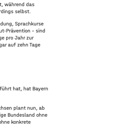
lt, während das
rdings selbst.
ildung, Sprachkurse
t-Prävention – sind
e pro Jahr zur
gar auf zehn Tage
ührt hat, hat Bayern
chsen plant nun, ab
zige Bundesland ohne
 ohne konkrete