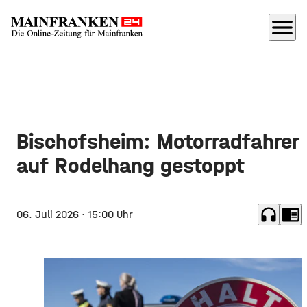
menu
Bischofsheim: Motorradfahrer
auf Rodelhang gestoppt
headphones
chrome_reader_mode
06. Juli 2026
· 15:00 Uhr