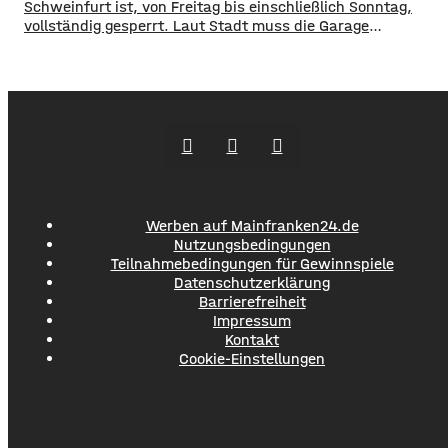
Schweinfurt ist, von Freitag bis einschließlich Sonntag,
vollständig gesperrt. Laut Stadt muss die Garage
umfangreich gereinigt werden. Die Tiefgarage steht
während der Sperrung weder für Ein- noch Ausfahrten zur
Verfügung. Alternative Parkmöglichkeiten bieten unter
anderem, die Tiefgarage Graben oder die Parkgarage
Kunsthalle.
Werben auf Mainfranken24.de
Nutzungsbedingungen
Teilnahmebedingungen für Gewinnspiele
Datenschutzerklärung
Barrierefreiheit
Impressum
Kontakt
Cookie-Einstellungen