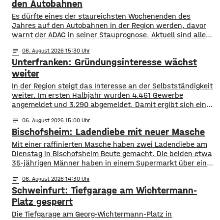
den Autobahnen
Es dürfte eines der staureichsten Wochenenden des
Jahres auf den Autobahnen in der Region werden, davor
warnt der ADAC in seiner Stauprognose. Aktuell sind alle
Bundesländer in den Sommerferien, sie enden allerdings in
notes
06
. August 2026 15:30
Hessen, Rheinland-Pfalz und dem Saarland. Auch in den
Unterfranken: Gründungsinteresse wächst
skandinavischen Ländern beginnt die Schule langsam
wieder. Daher dürfte es auf A 3 und
weiter
In der Region steigt das Interesse an der Selbstständigkeit
weiter. Im ersten Halbjahr wurden 4.461 Gewerbe
angemeldet und 3.290 abgemeldet. Damit ergibt sich ein
Plus von 1.171 Betrieben. Besonders hohe Zuwächse
notes
06
. August 2026 15:00
verzeichneten Würzburg, der Landkreis Würzburg sowie
Bischofsheim: Ladendiebe mit neuer Masche
die Regionen Haßberge, Bad Kissingen und Schweinfurt.
Nach dem aktuellen IHK-Report entstehen viele
Mit einer raffinierten Masche haben zwei Ladendiebe am
Gründungen allerdings aus dem Wunsch
Dienstag in Bischofsheim Beute gemacht. Die beiden etwa
35-jährigen Männer haben in einem Supermarkt über eine
Stunde lang Lebensmittel und Drogerieartikel in einen
notes
06
. August 2026 14:30
Einkaufswagen geladen. Ihre Beute versteckten sie im
Schweinfurt: Tiefgarage am Wichtermann-
Anschluss unter mehreren Packungen Küchenrolle. Sie
verließen den Laden ohne die Waren im Wert von rund
Platz gesperrt
1.000
Die Tiefgarage am Georg-Wichtermann-Platz in