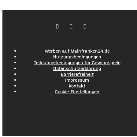
lassen sich an die Bedingungen des Grundstücks anpassen
und können optisch auf das Wohnhaus abgestimmt
werden. Die Gestaltung des Bereichs rund um ein neu
gebautes Haus endet selten mit Bepflanzung
Werben auf Mainfranken24.de
Nutzungsbedingungen
Teilnahmebedingungen für Gewinnspiele
Datenschutzerklärung
Barrierefreiheit
Impressum
Kontakt
Cookie-Einstellungen