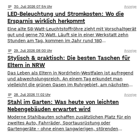
blühen, finden Bestäuber Nahrung. Gleichzeitig stehen
notes
30
. Juli 2026 07:54
Anzeige
viele Insektenarten unter Druck: Versiegelte Flächen, sehr
LED-Beleuchtung und Stromkosten: Wo die
aufgeräumte Beete und weniger heimische Blühpflanzen
nehmen ihnen Nistplätze und Rückzugsräume. Ein
Ersparnis wirklich herkommt
Insektenhotel in Mainfranken ist keine Wunderlösung, kann
Eine alte 58-Watt-Leuchtstoffröhre zieht mit Vorschaltgerät
gut und gerne 70 Watt. Läuft sie in einer Werkstatt zehn
Stunden am Tag, kommen im Jahr rund 180
Kilowattstunden zusammen. Pro Leuchte. Bei vierzig
notes
29
. Juli 2026 08:00
Anzeige
Leuchten sind das über 7.000 Kilowattstunden – nur fürs
Stylisch & praktisch: Die besten Taschen für
Licht. Die Rechnung ist einfacher als ihr Ruf Man braucht
dafür keine Software. Leistung in
Eltern in NRW
Das Leben als Eltern in Nordrhein-Westfalen ist aufregend
und abwechslungsreich. An einem Tag erkundet man
vielleicht die grünen Oasen im Ruhrgebiet, am nächsten
schlendert man durch die Einkaufsstraßen von Köln oder
notes
28
. Juli 2026 11:02
Anzeige
Düsseldorf. Spontaneität ist gefragt, aber gute
Stahl im Garten: Was heute von leichten
Vorbereitung ist alles. Wer mit Kindern unterwegs ist,
weiß, dass man für alle Eventualitäten gewappnet sein
Nebengebäuden erwartet wird
muss –
Moderne Stahlbauten schaffen zusätzlichen Platz für ein
zweites Auto, Fahrräder, Sportausrüstung oder
Gartengeräte – ohne einen langwierigen, störenden
Bauprozess. Sie werden als fertige Elemente geliefert,