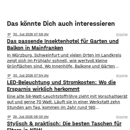
Das könnte Dich auch interessieren
notes
30
. Juli 2026 07:58
Anzeige
Das passende Insektenhotel für Garten und
Balkon in Mainfranken
In Würzburg, Schweinfurt und vielen Orten im Landkreis
zeigt sich im Frühjahr schnell, wie wertvoll kleine
Grünflächen sind. Wo Innenhöfe, Balkone und Gärten
blühen, finden Bestäuber Nahrung. Gleichzeitig stehen
notes
30
. Juli 2026 07:54
Anzeige
viele Insektenarten unter Druck: Versiegelte Flächen, sehr
LED-Beleuchtung und Stromkosten: Wo die
aufgeräumte Beete und weniger heimische Blühpflanzen
nehmen ihnen Nistplätze und Rückzugsräume. Ein
Ersparnis wirklich herkommt
Insektenhotel in Mainfranken ist keine Wunderlösung, kann
Eine alte 58-Watt-Leuchtstoffröhre zieht mit Vorschaltgerät
gut und gerne 70 Watt. Läuft sie in einer Werkstatt zehn
Stunden am Tag, kommen im Jahr rund 180
Kilowattstunden zusammen. Pro Leuchte. Bei vierzig
notes
29
. Juli 2026 08:00
Anzeige
Leuchten sind das über 7.000 Kilowattstunden – nur fürs
Stylisch & praktisch: Die besten Taschen für
Licht. Die Rechnung ist einfacher als ihr Ruf Man braucht
dafür keine Software. Leistung in