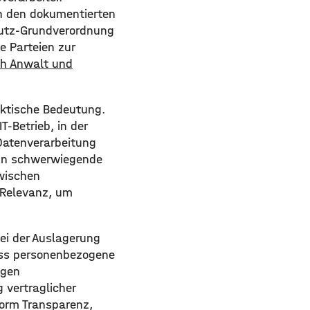
ch den dokumentierten
hutz-Grundverordnung
e Parteien zur
h Anwalt und
aktische Bedeutung.
T-Betrieb, in der
Datenverarbeitung
ann schwerwiegende
zwischen
 Relevanz, um
bei der Auslagerung
dass personenbezogene
ngen
 vertraglicher
Norm Transparenz,