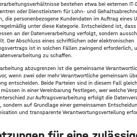
erarbeitungsverhältnisse bestehen etwa bei externen IT-D
entren oder Dienstleistern für Lohn- und Gehaltsabrech
n, die personenbezogene Kundendaten im Auftrag eines
 regelmäßig unter diese Kategorie. Entscheidend ist, dass 
ressen an der Datenverarbeitung verfolgt, sondern aussc
t. Der Abschluss eines schriftlichen oder elektronischen
gsvertrags ist in solchen Fällen zwingend erforderlich, 
Datenverarbeitung zu schaffen.
rarbeitung abzugrenzen ist die gemeinsame Verantwortlic
 vor, wenn zwei oder mehr Verantwortliche gemeinsam üb
ng entscheiden. Beide Parteien sind in diesem Fall gleic
 müssen in einer Vereinbarung festlegen, wer welche Ver
nterschied zur Auftragsverarbeitung erfolgt die Datenvera
ag, sondern auf Grundlage einer gemeinsamen Entscheidun
sation und transparente Verantwortungsverteilung erfor
tzungen für eine zulässig