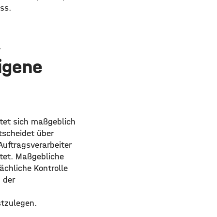
ss.
,
igene
tet sich maßgeblich
ntscheidet über
uftragsverarbeiter
itet. Maßgebliche
sächliche Kontrolle
 der
stzulegen.