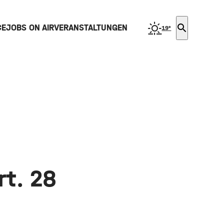
search
CE
JOBS ON AIR
VERANSTALTUNGEN
19°
rt. 28