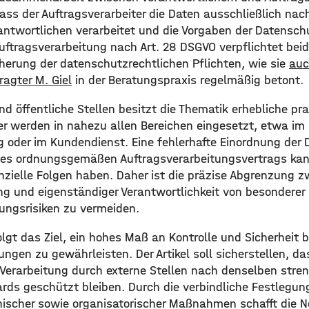
dass der Auftragsverarbeiter die Daten ausschließlich na
ntwortlichen verarbeitet und die Vorgaben der Datensc
 Auftragsverarbeitung nach Art. 28 DSGVO verpflichtet beid
cherung der datenschutzrechtlichen Pflichten, wie sie
auc
agter M. Giel
in der Beratungspraxis regelmäßig betont.
d öffentliche Stellen besitzt die Thematik erhebliche pr
er werden in nahezu allen Bereichen eingesetzt, etwa im I
 oder im Kundendienst. Eine fehlerhafte Einordnung der 
ines ordnungsgemäßen Auftragsverarbeitungsvertrags k
anzielle Folgen haben. Daher ist die präzise Abgrenzung 
ng und eigenständiger Verantwortlichkeit von besonderer
ungsrisiken zu vermeiden.
lgt das Ziel, ein hohes Maß an Kontrolle und Sicherheit 
ungen zu gewährleisten. Der Artikel soll sicherstellen, 
 Verarbeitung durch externe Stellen nach denselben stre
ds geschützt bleiben. Durch die verbindliche Festlegung
nischer sowie organisatorischer Maßnahmen schafft die 