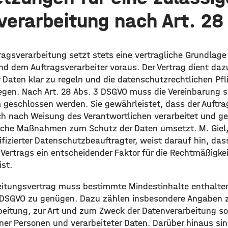
verarbeitung nach Art. 2
tragsverarbeitung setzt stets eine vertragliche Grundla
d dem Auftragsverarbeiter voraus. Der Vertrag dient dazu
Daten klar zu regeln und die datenschutzrechtlichen Pfli
egen. Nach Art. 28 Abs. 3 DSGVO muss die Vereinbarung sch
 geschlossen werden. Sie gewährleistet, dass der Auftrag
ch nach Weisung des Verantwortlichen verarbeitet und g
sche Maßnahmen zum Schutz der Daten umsetzt. M. Giel,
fizierter Datenschutzbeauftragter, weist darauf hin, dass
Vertrags ein entscheidender Faktor für die Rechtmäßigkei
st.
eitungsvertrag muss bestimmte Mindestinhalte enthalte
 DSGVO zu genügen. Dazu zählen insbesondere Angaben
rbeitung, zur Art und zum Zweck der Datenverarbeitung s
ener Personen und verarbeiteter Daten. Darüber hinaus si