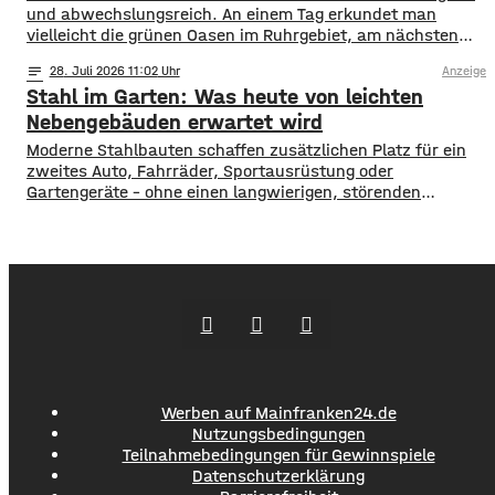
und abwechslungsreich. An einem Tag erkundet man
vielleicht die grünen Oasen im Ruhrgebiet, am nächsten
schlendert man durch die Einkaufsstraßen von Köln oder
notes
28
. Juli 2026 11:02
Anzeige
Düsseldorf. Spontaneität ist gefragt, aber gute
Stahl im Garten: Was heute von leichten
Vorbereitung ist alles. Wer mit Kindern unterwegs ist,
weiß, dass man für alle Eventualitäten gewappnet sein
Nebengebäuden erwartet wird
muss –
Moderne Stahlbauten schaffen zusätzlichen Platz für ein
zweites Auto, Fahrräder, Sportausrüstung oder
Gartengeräte – ohne einen langwierigen, störenden
Bauprozess. Sie werden als fertige Elemente geliefert,
lassen sich an die Bedingungen des Grundstücks anpassen
und können optisch auf das Wohnhaus abgestimmt
werden. Die Gestaltung des Bereichs rund um ein neu
gebautes Haus endet selten mit Bepflanzung
Werben auf Mainfranken24.de
Nutzungsbedingungen
Teilnahmebedingungen für Gewinnspiele
Datenschutzerklärung