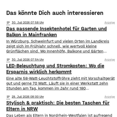
Das könnte Dich auch interessieren
notes
30
. Juli 2026 07:58
Anzeige
Das passende Insektenhotel für Garten und
Balkon in Mainfranken
In Würzburg, Schweinfurt und vielen Orten im Landkreis
zeigt sich im Frühjahr schnell, wie wertvoll kleine
Grünflächen sind. Wo Innenhöfe, Balkone und Gärten
blühen, finden Bestäuber Nahrung. Gleichzeitig stehen
notes
30
. Juli 2026 07:54
Anzeige
viele Insektenarten unter Druck: Versiegelte Flächen, sehr
LED-Beleuchtung und Stromkosten: Wo die
aufgeräumte Beete und weniger heimische Blühpflanzen
nehmen ihnen Nistplätze und Rückzugsräume. Ein
Ersparnis wirklich herkommt
Insektenhotel in Mainfranken ist keine Wunderlösung, kann
Eine alte 58-Watt-Leuchtstoffröhre zieht mit Vorschaltgerät
gut und gerne 70 Watt. Läuft sie in einer Werkstatt zehn
Stunden am Tag, kommen im Jahr rund 180
Kilowattstunden zusammen. Pro Leuchte. Bei vierzig
notes
29
. Juli 2026 08:00
Anzeige
Leuchten sind das über 7.000 Kilowattstunden – nur fürs
Stylisch & praktisch: Die besten Taschen für
Licht. Die Rechnung ist einfacher als ihr Ruf Man braucht
dafür keine Software. Leistung in
Eltern in NRW
Das Leben als Eltern in Nordrhein-Westfalen ist aufregend