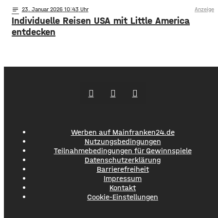
notes
23
. Januar 2026 10:43
Anzeige
Individuelle Reisen USA mit Little America
entdecken
Werben auf Mainfranken24.de
Nutzungsbedingungen
Teilnahmebedingungen für Gewinnspiele
Datenschutzerklärung
Barrierefreiheit
Impressum
Kontakt
Cookie-Einstellungen