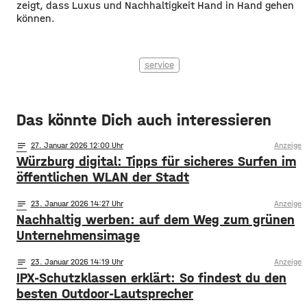
zeigt, dass Luxus und Nachhaltigkeit Hand in Hand gehen
können.
service
Das könnte Dich auch interessieren
notes
27
. Januar 2026 12:00
Anzeige
Würzburg digital: Tipps für sicheres Surfen im
öffentlichen WLAN der Stadt
notes
23
. Januar 2026 14:27
Anzeige
Nachhaltig werben: auf dem Weg zum grünen
Unternehmensimage
notes
23
. Januar 2026 14:19
Anzeige
IPX-Schutzklassen erklärt: So findest du den
besten Outdoor-Lautsprecher