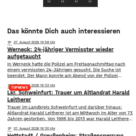
Das könnte Dich auch interessieren
notes
07
. August 2026 19:58
Werneck: 24-jähriger Vermisster wieder
aufgetaucht
In Werneck hatte die Polizei am Freitagnachmittag nach
einem vermissten 24-Jährigen gesucht. Die Suche ist
beendet. Der Mann konnte am Abend von der Polizei
angetroffen werden. Die Suche hatte für viel Aufsehen
notes
07
. August 2026 16:33
gesorgt, da auch ein Polizeihubschrauber die Gegend rund
TOPNEWS
Lkr. Schweinfurt: Trauer um Altlandrat Harald
um Werneck abgesucht hatte.
Leitherer
Trauer im Landkreis Schweinfurt und darüber hinaus:
Altlandrat Harald Leitherer ist am Mittwoch im Alter von 73
Jahren gestorben. Von 1995 bis 2013 war Harald Leitherer
18 Jahre lang Landrat in Schweinfurt. In seiner Amtszeit
notes
07
. August 2026 16:30
wurde das Kreisstraßennetz ausgebaut, aber auch ein
Hettstadt / Greußenheim: Straßensperrung
flächendeckendes Radwegenetz mit einer Länge von über