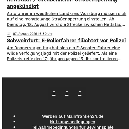
1.000 Kilometern geschaffen. Außerdem führte der
angekündigt
Autofahrer im westlichen Landkreis Würzburg müssen sich
auf eine monatelange Straßensperrung einstellen. Ab
Dienstag, 18. August wird die Strecke zwischen Hettstadt
und Greußenheim komplett gesperrt. Das kündigt das
notes
07
. August 2026 16:30
Staatliche Bauamt an. Die Fahrbahn muss erneuert
Schweinfurt: E-Rollerfahrer flüchtet vor Polizei
werden, sie weist Verdrückungen, Abbrüche, Risse und
gebrochene Fahrbahnränder auf. Auch die Entwässerung
Am Donnerstagmittag hat sich ein E-Scooter-Fahrer eine
muss erneuert werden. Die Arbeiten seien unter
wilde Verfolgungsjagd mit der Polizei geliefert. Als eine
Polizeistreife den 17-jährigen gegen 13 Uhr kontrollieren
wollte, ergriff er die Flucht. Mit überhöhter
Geschwindigkeit fuhr er in Richtung B286. Als in die Polizei
stoppen wollte rammte er den Streifenwagen, stürzte und
setzte anschließend seine Flucht fort, wobei er einen
Werben auf Mainfranken24.de
Nutzungsbedingungen
Teilnahmebedingungen für Gewinnspiele