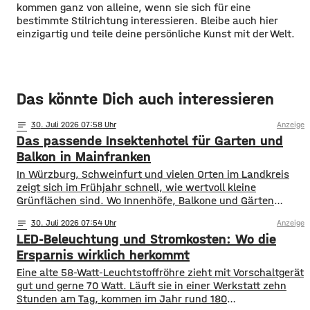
kommen ganz von alleine, wenn sie sich für eine
bestimmte Stilrichtung interessieren. Bleibe auch hier
einzigartig und teile deine persönliche Kunst mit der Welt.
Das könnte Dich auch interessieren
notes
30
. Juli 2026 07:58
Anzeige
Das passende Insektenhotel für Garten und
Balkon in Mainfranken
In Würzburg, Schweinfurt und vielen Orten im Landkreis
zeigt sich im Frühjahr schnell, wie wertvoll kleine
Grünflächen sind. Wo Innenhöfe, Balkone und Gärten
blühen, finden Bestäuber Nahrung. Gleichzeitig stehen
notes
30
. Juli 2026 07:54
Anzeige
viele Insektenarten unter Druck: Versiegelte Flächen, sehr
LED-Beleuchtung und Stromkosten: Wo die
aufgeräumte Beete und weniger heimische Blühpflanzen
nehmen ihnen Nistplätze und Rückzugsräume. Ein
Ersparnis wirklich herkommt
Insektenhotel in Mainfranken ist keine Wunderlösung, kann
Eine alte 58-Watt-Leuchtstoffröhre zieht mit Vorschaltgerät
gut und gerne 70 Watt. Läuft sie in einer Werkstatt zehn
Stunden am Tag, kommen im Jahr rund 180