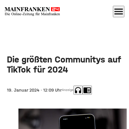
menu
Die größten Communitys auf
TikTok für 2024
headphones
chrome_reader_mode
19. Januar 2024
· 12:09 Uhr
Anzeige