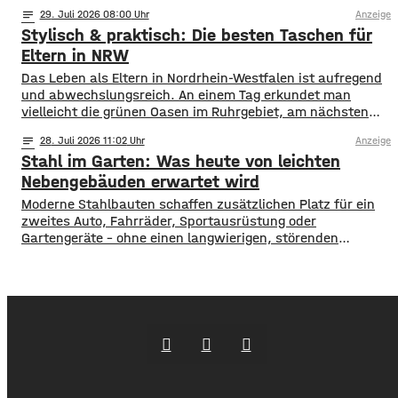
Kilowattstunden zusammen. Pro Leuchte. Bei vierzig
notes
29
. Juli 2026 08:00
Anzeige
Leuchten sind das über 7.000 Kilowattstunden – nur fürs
Stylisch & praktisch: Die besten Taschen für
Licht. Die Rechnung ist einfacher als ihr Ruf Man braucht
dafür keine Software. Leistung in
Eltern in NRW
Das Leben als Eltern in Nordrhein-Westfalen ist aufregend
und abwechslungsreich. An einem Tag erkundet man
vielleicht die grünen Oasen im Ruhrgebiet, am nächsten
schlendert man durch die Einkaufsstraßen von Köln oder
notes
28
. Juli 2026 11:02
Anzeige
Düsseldorf. Spontaneität ist gefragt, aber gute
Stahl im Garten: Was heute von leichten
Vorbereitung ist alles. Wer mit Kindern unterwegs ist,
weiß, dass man für alle Eventualitäten gewappnet sein
Nebengebäuden erwartet wird
muss –
Moderne Stahlbauten schaffen zusätzlichen Platz für ein
zweites Auto, Fahrräder, Sportausrüstung oder
Gartengeräte – ohne einen langwierigen, störenden
Bauprozess. Sie werden als fertige Elemente geliefert,
lassen sich an die Bedingungen des Grundstücks anpassen
und können optisch auf das Wohnhaus abgestimmt
werden. Die Gestaltung des Bereichs rund um ein neu
gebautes Haus endet selten mit Bepflanzung