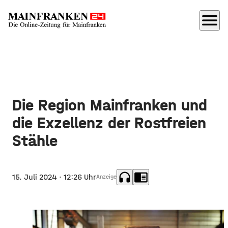
menu
Die Region Mainfranken und
die Exzellenz der Rostfreien
Stähle
headphones
chrome_reader_mode
15. Juli 2024
· 12:26 Uhr
Anzeige