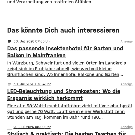
und Verarbeitung von rostfreien Stählen.
Das könnte Dich auch interessieren
notes
30
. Juli 2026 07:58
Anzeige
Das passende Insektenhotel für Garten und
Balkon in Mainfranken
In Würzburg, Schweinfurt und vielen Orten im Landkreis
zeigt sich im Frühjahr schnell, wie wertvoll kleine
Grünflächen sind. Wo Innenhöfe, Balkone und Gärten
blühen, finden Bestäuber Nahrung. Gleichzeitig stehen
notes
30
. Juli 2026 07:54
Anzeige
viele Insektenarten unter Druck: Versiegelte Flächen, sehr
LED-Beleuchtung und Stromkosten: Wo die
aufgeräumte Beete und weniger heimische Blühpflanzen
nehmen ihnen Nistplätze und Rückzugsräume. Ein
Ersparnis wirklich herkommt
Insektenhotel in Mainfranken ist keine Wunderlösung, kann
Eine alte 58-Watt-Leuchtstoffröhre zieht mit Vorschaltgerät
gut und gerne 70 Watt. Läuft sie in einer Werkstatt zehn
Stunden am Tag, kommen im Jahr rund 180
Kilowattstunden zusammen. Pro Leuchte. Bei vierzig
notes
29
. Juli 2026 08:00
Anzeige
Leuchten sind das über 7.000 Kilowattstunden – nur fürs
Stylisch & praktisch: Die besten Taschen für
Licht. Die Rechnung ist einfacher als ihr Ruf Man braucht