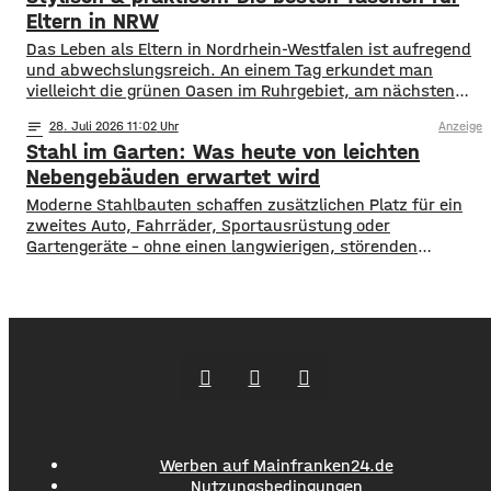
dafür keine Software. Leistung in
Eltern in NRW
Das Leben als Eltern in Nordrhein-Westfalen ist aufregend
und abwechslungsreich. An einem Tag erkundet man
vielleicht die grünen Oasen im Ruhrgebiet, am nächsten
schlendert man durch die Einkaufsstraßen von Köln oder
notes
28
. Juli 2026 11:02
Anzeige
Düsseldorf. Spontaneität ist gefragt, aber gute
Stahl im Garten: Was heute von leichten
Vorbereitung ist alles. Wer mit Kindern unterwegs ist,
weiß, dass man für alle Eventualitäten gewappnet sein
Nebengebäuden erwartet wird
muss –
Moderne Stahlbauten schaffen zusätzlichen Platz für ein
zweites Auto, Fahrräder, Sportausrüstung oder
Gartengeräte – ohne einen langwierigen, störenden
Bauprozess. Sie werden als fertige Elemente geliefert,
lassen sich an die Bedingungen des Grundstücks anpassen
und können optisch auf das Wohnhaus abgestimmt
werden. Die Gestaltung des Bereichs rund um ein neu
gebautes Haus endet selten mit Bepflanzung
Werben auf Mainfranken24.de
Nutzungsbedingungen