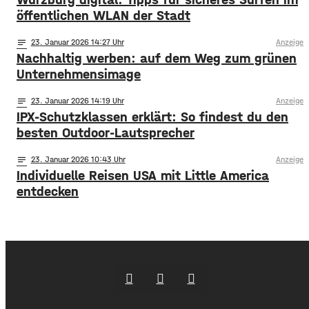
öffentlichen WLAN der Stadt
notes
23
. Januar 2026 14:27
Anzeige
Nachhaltig werben: auf dem Weg zum grünen
Unternehmensimage
notes
23
. Januar 2026 14:19
Anzeige
IPX-Schutzklassen erklärt: So findest du den
besten Outdoor-Lautsprecher
notes
23
. Januar 2026 10:43
Anzeige
Individuelle Reisen USA mit Little America
entdecken