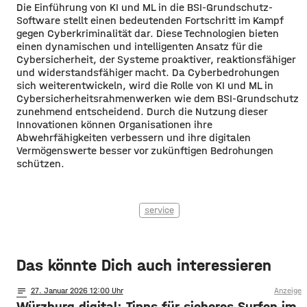
Die Einführung von KI und ML in die BSI-Grundschutz-
Software stellt einen bedeutenden Fortschritt im Kampf
gegen Cyberkriminalität dar. Diese Technologien bieten
einen dynamischen und intelligenten Ansatz für die
Cybersicherheit, der Systeme proaktiver, reaktionsfähiger
und widerstandsfähiger macht. Da Cyberbedrohungen
sich weiterentwickeln, wird die Rolle von KI und ML in
Cybersicherheitsrahmenwerken wie dem BSI-Grundschutz
zunehmend entscheidend. Durch die Nutzung dieser
Innovationen können Organisationen ihre
Abwehrfähigkeiten verbessern und ihre digitalen
Vermögenswerte besser vor zukünftigen Bedrohungen
schützen.
service
Das könnte Dich auch interessieren
notes
27
. Januar 2026 12:00
Anzeige
Würzburg digital: Tipps für sicheres Surfen im