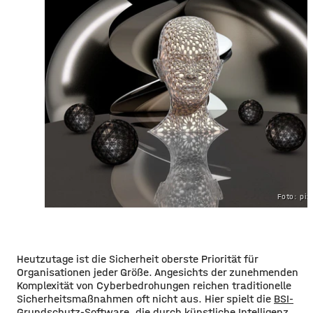
Foto: pi
Heutzutage ist die Sicherheit oberste Priorität für
Organisationen jeder Größe. Angesichts der zunehmenden
Komplexität von Cyberbedrohungen reichen traditionelle
Sicherheitsmaßnahmen oft nicht aus. Hier spielt die
BSI-
Grundschutz-Software
, die durch künstliche Intelligenz