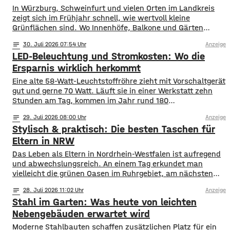
In Würzburg, Schweinfurt und vielen Orten im Landkreis
zeigt sich im Frühjahr schnell, wie wertvoll kleine
Grünflächen sind. Wo Innenhöfe, Balkone und Gärten
blühen, finden Bestäuber Nahrung. Gleichzeitig stehen
notes
30
. Juli 2026 07:54
Anzeige
viele Insektenarten unter Druck: Versiegelte Flächen, sehr
LED-Beleuchtung und Stromkosten: Wo die
aufgeräumte Beete und weniger heimische Blühpflanzen
nehmen ihnen Nistplätze und Rückzugsräume. Ein
Ersparnis wirklich herkommt
Insektenhotel in Mainfranken ist keine Wunderlösung, kann
Eine alte 58-Watt-Leuchtstoffröhre zieht mit Vorschaltgerät
gut und gerne 70 Watt. Läuft sie in einer Werkstatt zehn
Stunden am Tag, kommen im Jahr rund 180
Kilowattstunden zusammen. Pro Leuchte. Bei vierzig
notes
29
. Juli 2026 08:00
Anzeige
Leuchten sind das über 7.000 Kilowattstunden – nur fürs
Stylisch & praktisch: Die besten Taschen für
Licht. Die Rechnung ist einfacher als ihr Ruf Man braucht
dafür keine Software. Leistung in
Eltern in NRW
Das Leben als Eltern in Nordrhein-Westfalen ist aufregend
und abwechslungsreich. An einem Tag erkundet man
vielleicht die grünen Oasen im Ruhrgebiet, am nächsten
schlendert man durch die Einkaufsstraßen von Köln oder
notes
28
. Juli 2026 11:02
Anzeige
Düsseldorf. Spontaneität ist gefragt, aber gute
Stahl im Garten: Was heute von leichten
Vorbereitung ist alles. Wer mit Kindern unterwegs ist,
weiß, dass man für alle Eventualitäten gewappnet sein
Nebengebäuden erwartet wird
muss –
Moderne Stahlbauten schaffen zusätzlichen Platz für ein