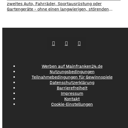
zweites Auto, Fahrräder, Sportausrüstung oder
Gartengeräte – ohne einen langwierigen, störenden
Bauprozess. Sie werden als fertige Elemente geliefert,
lassen sich an die Bedingungen des Grundstücks anpassen
und können optisch auf das Wohnhaus abgestimmt
werden. Die Gestaltung des Bereichs rund um ein neu
gebautes Haus endet selten mit Bepflanzung
Werben auf Mainfranken24.de
Nutzungsbedingungen
Teilnahmebedingungen für Gewinnspiele
Datenschutzerklärung
Barrierefreiheit
Impressum
Kontakt
Cookie-Einstellungen