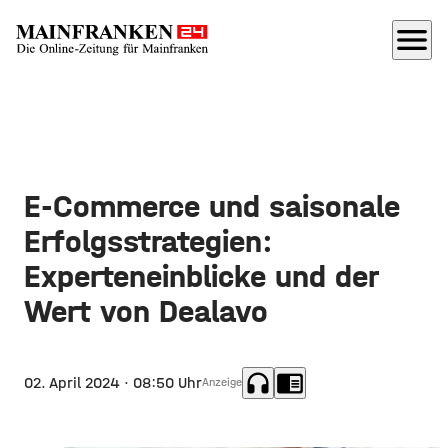
menu
E-Commerce und saisonale
Erfolgsstrategien:
Experteneinblicke und der
Wert von Dealavo
headphones
chrome_reader_mode
02. April 2024
· 08:50 Uhr
Anzeige