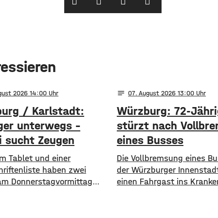
ressieren
notes
gust 2026 14:00
07
. August 2026 13:00
urg / Karlstadt:
Würzburg: 72-Jähri
ger unterwegs –
stürzt nach Vollbr
ei sucht Zeugen
eines Busses
em Tablet und einer
Die Vollbremsung eines Bu
hriftenliste haben zwei
der Würzburger Innenstad
 am Donnerstagvormittag
einen Fahrgast ins Krank
eines Baumarkts in
gebracht – jetzt sucht die 
g-Lengfeld angesprochen.
nach einem Autofahrer. D
nem Hinweis rückte die
musste am Donnerstagvor