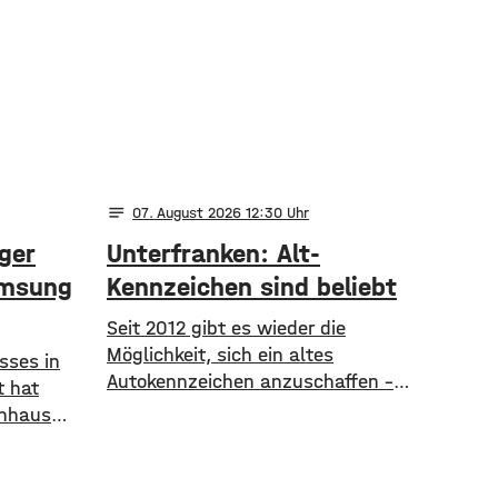
notes
07
. August 2026 12:30
ger
Unterfranken: Alt-
emsung
Kennzeichen sind beliebt
Seit 2012 gibt es wieder die
Möglichkeit, sich ein altes
sses in
Autokennzeichen anzuschaffen –
t hat
und das ist durchaus beliebt. So
enhaus
haben im Raum Mainfranken und
Polizei
Main-Rhön fast 61.000 Kfz ein altes
er Omnibus
Autokennzeichen. Die meisten sind
mittag