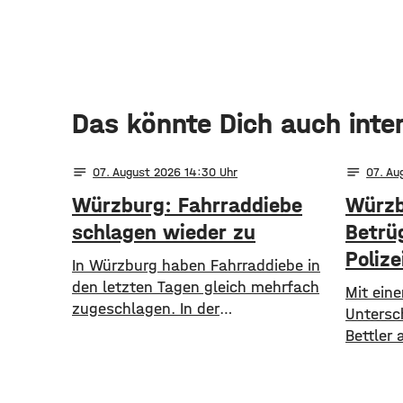
Das könnte Dich auch inte
notes
notes
07
. August 2026 14:30
07
. Au
Würzburg: Fahrraddiebe
Würzb
schlagen wieder zu
Betrü
Poliz
In Würzburg haben Fahrraddiebe in
den letzten Tagen gleich mehrfach
Mit ein
zugeschlagen. In der
Untersc
Bismarckstraße sind am Mittwoch
Bettler
zwei abgeschlossene Fahrräder der
Kunden 
Marke Cube Kathmandu im
Würzbur
Gesamtwert von rund 6.400 Euro
Nach ei