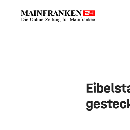
Eibelst
gestec