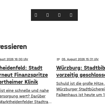
ressieren
notes
ugust 2026 16:00
05
. August 2026 15:31
heidenfeld: Stadt
Würzburg: Stadtbib
erneut Finanzspritze
vorzeitig geschloss
ertheimer Klinik
Schuld ist die große Hitze,
Würzburger Stadtbücherei
el ist eine schnelle und nahe
Falkenhaus ist heute um 1
versorgung wert? Darüber
vorzeitig geschlossen wor
 Marktheidenfelder Stadtrat