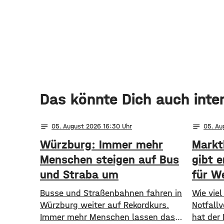
Das könnte Dich auch inte
notes
notes
05
. August 2026 16:30
05
. A
Würzburg: Immer mehr
Markt
Menschen steigen auf Bus
gibt 
und Straba um
für W
​​Busse und Straßenbahnen fahren in
​​Wie vi
Würzburg weiter auf Rekordkurs.
Notfall
Immer mehr Menschen lassen das
hat der