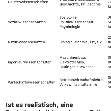
Geisteswissenschaften
7
Geschichte, Philosophie
S
Soziologie,
3
Sozialwissenschaften
Politikwissenschaft,
5
Psychologie
S
2
Naturwissenschaften
Biologie, Chemie, Physik
4
S
Maschinenbau,
3
Ingenieurwissenschaften
Elektrotechnik,
6
Bauingenieurwesen
S
3
Betriebswirtschaftslehre,
Wirtschaftswissenschaften
5
Volkswirtschaftslehre
S
Ist es realistisch, eine