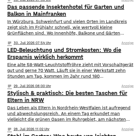
Das passende Insektenhotel für Garten und
Balkon in Mainfranken
In Würzburg, Schweinfurt und vielen Orten im Landkreis
zeigt sich im Frühjahr schnell, wie wertvoll kleine
Grünflächen sind. Wo Innenhöfe, Balkone und Gärten
blühen, finden Bestäuber Nahrung. Gleichzeitig stehen
notes
30
. Juli 2026 07:54
Anzeige
viele Insektenarten unter Druck: Versiegelte Flächen, sehr
LED-Beleuchtung und Stromkosten: Wo die
aufgeräumte Beete und weniger heimische Blühpflanzen
nehmen ihnen Nistplätze und Rückzugsräume. Ein
Ersparnis wirklich herkommt
Insektenhotel in Mainfranken ist keine Wunderlösung, kann
Eine alte 58-Watt-Leuchtstoffröhre zieht mit Vorschaltgerät
gut und gerne 70 Watt. Läuft sie in einer Werkstatt zehn
Stunden am Tag, kommen im Jahr rund 180
Kilowattstunden zusammen. Pro Leuchte. Bei vierzig
notes
29
. Juli 2026 08:00
Anzeige
Leuchten sind das über 7.000 Kilowattstunden – nur fürs
Stylisch & praktisch: Die besten Taschen für
Licht. Die Rechnung ist einfacher als ihr Ruf Man braucht
dafür keine Software. Leistung in
Eltern in NRW
Das Leben als Eltern in Nordrhein-Westfalen ist aufregend
und abwechslungsreich. An einem Tag erkundet man
vielleicht die grünen Oasen im Ruhrgebiet, am nächsten
schlendert man durch die Einkaufsstraßen von Köln oder
notes
28
. Juli 2026 11:02
Anzeige
Düsseldorf. Spontaneität ist gefragt, aber gute