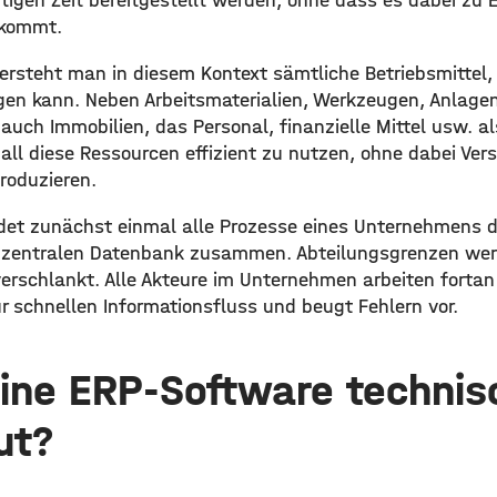
htigen Zeit bereitgestellt werden, ohne dass es dabei zu
kommt.
ersteht man in diesem Kontext sämtliche Betriebsmittel, 
en kann. Neben Arbeitsmaterialien, Werkzeugen, Anlage
auch Immobilien, das Personal, finanzielle Mittel usw. a
t all diese Ressourcen effizient zu nutzen, ohne dabei V
roduzieren.
det zunächst einmal alle Prozesse eines Unternehmens di
r zentralen Datenbank zusammen. Abteilungsgrenzen wer
verschlankt. Alle Akteure im Unternehmen arbeiten forta
r schnellen Informationsfluss und beugt Fehlern vor.
eine ERP-Software technis
ut?