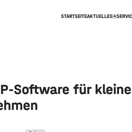
STARTSEITE
AKTUELLES
SERVI
expand_more
P-Software für kleine
nehmen