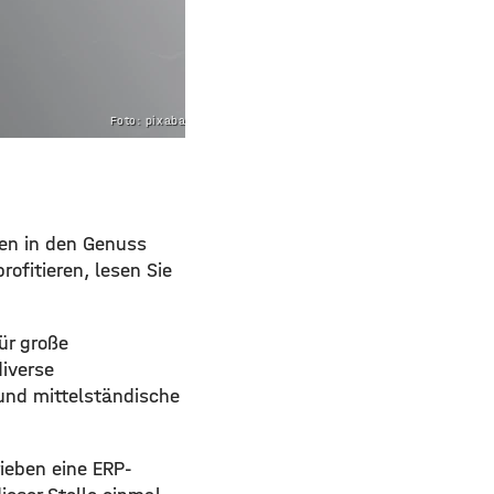
Foto: pixabay.com
en in den Genuss
ofitieren, lesen Sie
ür große
iverse
 und mittelständische
ieben eine ERP-