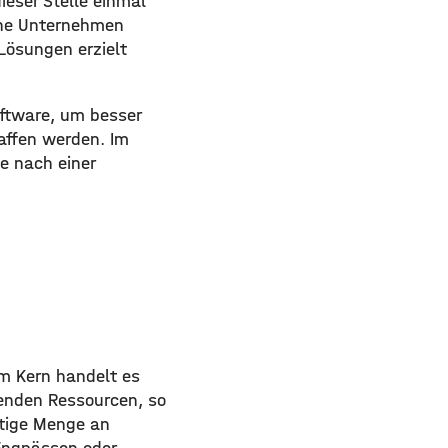
ieser Stelle einmal
ine Unternehmen
Lösungen erzielt
oftware, um besser
affen werden. Im
e nach einer
Im Kern handelt es
enden Ressourcen, so
htige Menge an