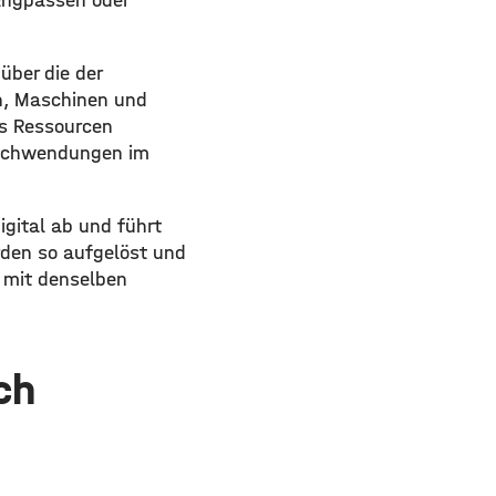
 Engpässen oder
über die der
n, Maschinen und
ls Ressourcen
erschwendungen im
gital ab und führt
den so aufgelöst und
n mit denselben
ch