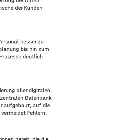
rtung der Daten
ünsche der Kunden
Personal besser zu
planung bis hin zum
Prozesse deutlich
erung aller digitalen
 zentralen Datenbank
r aufgebaut, auf die
 vermeidet Fehlern.
nen bereit, die die