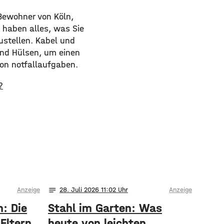
 Bewohner von Köln,
n haben alles, was Sie
ustellen. Kabel und
und Hülsen, um einen
von notfallaufgaben.
?
notes
Anzeige
28
. Juli 2026 11:02
Anzeige
h: Die
Stahl im Garten: Was
Eltern
heute von leichten