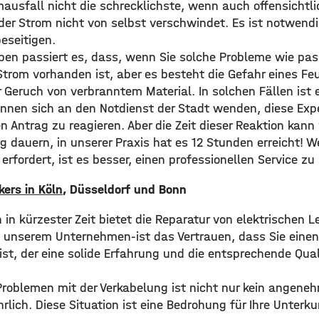
mausfall nicht die schrecklichste, wenn auch offensichtli
 der Strom nicht von selbst verschwindet. Es ist notwend
beseitigen.
ben passiert es, dass, wenn Sie solche Probleme wie pass
trom vorhanden ist, aber es besteht die Gefahr eines Feu
 Geruch von verbranntem Material. In solchen Fällen ist 
können sich an den Notdienst der Stadt wenden, diese Exp
en Antrag zu reagieren. Aber die Zeit dieser Reaktion kann
 dauern, in unserer Praxis hat es 12 Stunden erreicht! We
 erfordert, ist es besser, einen professionellen Service zu
ikers in Köln
, Düsseldorf und Bonn
n kürzester Zeit bietet die Reparatur von elektrischen L
us unserem Unternehmen-ist das Vertrauen, dass Sie einen
ist, der eine solide Erfahrung und die entsprechende Qual
Problemen mit der Verkabelung ist nicht nur kein angen
lich. Diese Situation ist eine Bedrohung für Ihre Unterku