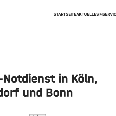
STARTSEITE
AKTUELLES
SERVI
expand_more
-Notdienst in Köln,
dorf und Bonn