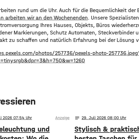
rbeiten rund um die Uhr. Auch für die Bequemlichkeit der
n arbeiten wir an den Wochenenden
. Unsere Spezialiste
tromversorgung Ihres Hauses, Objekts, Büros wiederherz
dener Markierungen, Schutz Automaten, Steckverbinder 
akt zu schaffen und natürlich Erfahrung bei der Lösung 
es.pexels.com/photos/257736/pexels-photo-257736.jpeg
s=tinysrgb&dpr=3&h=750&w=1260
ressieren
notes
li 2026 07:54
Anzeige
29
. Juli 2026 08:00
eleuchtung und
Stylisch & praktisc
kosten: Wo die
besten Taschen für 