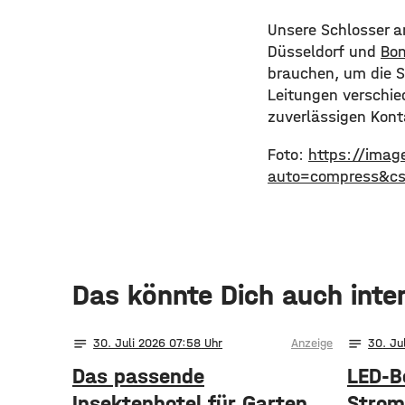
Unsere Schlosser a
Düsseldorf und
Bon
brauchen, um die S
Leitungen verschie
zuverlässigen Kont
Foto:
https://imag
auto=compress&c
Das könnte Dich auch inte
notes
notes
30
. Juli 2026 07:58
Anzeige
30
. Ju
Das passende
LED-B
Insektenhotel für Garten
Strom