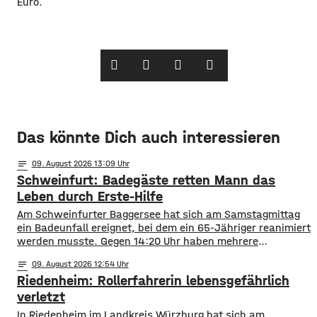
Euro.
Das könnte Dich auch interessieren
notes
09
. August 2026 13:09
Schweinfurt: Badegäste retten Mann das
Leben durch Erste-Hilfe
Am Schweinfurter Baggersee hat sich am Samstagmittag
ein Badeunfall ereignet, bei dem ein 65-Jähriger reanimiert
werden musste. Gegen 14:20 Uhr haben mehrere
Badegäste beobachtet, wie der 65-jährige Mann in
notes
09
. August 2026 12:54
Richtung Ufer schwamm und plötzlich unterging. Sofort
Riedenheim: Rollerfahrerin lebensgefährlich
eilten mehrere Personen ins Wasser, zogen ihn an Land
und begannen umgehend mit Reanimationsmaßnahmen.
verletzt
Diese führten sie so lange
In Riedenheim im Landkreis Würzburg hat sich am