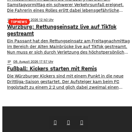
Samstagvormittag ein schwerer Verkehrsunfall ereignet.
Die Fahrerin eines Rolles erlitt dabei lebensgefährliche
Verletzungen. Gegen 11:10 Uhr befuhr die 49-Jährige die
notes
09
. August 2026 12:40
Staatsstraße in Richtung Riedenheim. An der Einmündung
TOPNEWS
Würzburg: Rettungseinsatz live auf TikTok
zur Sonderhofer Straße querte ein Traktor die Staatsstraße
und übersah dabei die vorfahrtsberechtigte Rollerfahrerin.
gestreamt
Durch den Zusammenstoß mit dem Traktor
Ein Passant hat den Rettungseinsatz am Freitagnachmittag
im Bereich der Alten Mainbrücke live auf TikTok gestreamt.
Nun muss er sich durch Verletzung des höchstpersönlichen
Lebensbereichs durch Bildaufnahmen verantworten. Zum
notes
08
. August 2026 17:57
Hintergrund des Rettungseinsatzes: Gegen 14:10 Uhr
Fußball: Kickers starten mit Remis
stürzte ein 43-jähriger Mann aufgrund seiner massiven
Alkoholisierung von der Alten Mainbrücke in den Main. Ein
Die Würzburger Kickers sind mit einem Punkt in die neue
Passant handelte umgehend und
Drittliga-Saison gestartet. Der Aufsteiger kam beim FC
Ingolstadt zu einem 2:2 und glich dabei zweimal einen
Rückstand aus. Nach Toren von Lars Lokotsch und Davide
Sekulovic für die Gastgeber trafen Tarsis Bonga und Liam
Omore für Würzburg. Trainer Michael Schiele sprach von
einem ordentlichen Auftakt,