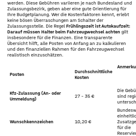
werden. Diese Gebühren variieren je nach Bundesland und
Zulassungsbezirk, geben aber eine gute Orientierung für
Ihre Budgetplanung. Wer die Kostenfaktoren kennt, erlebt
keine bösen Überraschungen am Schalter der
Zulassungsstelle. Die Regel
Frühlingszeit ist Autokaufzeit:
Darauf müssen Halter beim Fahrzeugwechsel achten
gilt
insbesondere für die Finanzen. Eine transparente
Übersicht hilft, alle Posten von Anfang an zu kalkulieren
und den finanziellen Rahmen für den Fahrzeugwechsel
realistisch einzuschätzen.
Anmerku
Durchschnittliche
Posten
Kosten
Die Geb
Kfz-Zulassung (An- oder
27 – 35 €
sind reg
Ummeldung)
untersch
Bundesw
einheitli
Wunschkennzeichen
10,20 €
Zusatzg
für die
Reservie