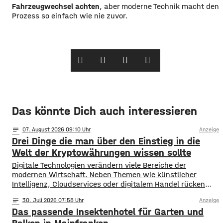
Fahrzeugwechsel achten
, aber moderne Technik macht den
Prozess so einfach wie nie zuvor.
Das könnte Dich auch interessieren
notes
07
. August 2026 09:10
Anzeige
Drei Dinge die man über den Einstieg in die
Welt der Kryptowährungen wissen sollte
Digitale Technologien verändern viele Bereiche der
modernen Wirtschaft. Neben Themen wie künstlicher
Intelligenz, Cloudservices oder digitalem Handel rücken
auch Kryptowährungen immer stärker in den Fokus
notes
30
. Juli 2026 07:58
Anzeige
öffentlicher Diskussionen. Was einst als Nischenthema
Das passende Insektenhotel für Garten und
innerhalb technischer Communities begann, ist
inzwischen zu einem globalen Phänomen geworden.