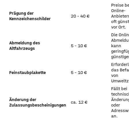
Preise be
Online-
Prägung der
20 – 40 €
Anbieter
Kennzeichenschilder
oft günst
vor Ort.
Die Onli
Abmeldu
Abmeldung des
5 – 10 €
kann
Altfahrzeugs
geringfü
günstiger
Erforderl
das Bef
Feinstaubplakette
5 – 10 €
von
Umweltz
Fällt bei
technis
Änderung der
Änderun
ca. 12 €
Zulassungsbescheinigungen
oder
Adressw
an.