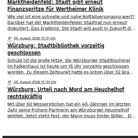
Marktheidenfeld: Stadt gibt erneut
waren knapp 18 Millionen Menschen im öffentlichen
Nahverkehr unterwegs. ​Besonders deutlich zeigt sich
Finanzspritze für Wertheimer Klinik
​​Wie viel ist eine schnelle und nahe Notfallversorgung wert?
Darüber hat der Marktheidenfelder Stadtrat nun erneut
diskutiert. Das Ergebnis: Die Stadt will auch in Zukunft die
Notaufnahme im benachbarten Bürgerspital in Wertheim
notes
05
. August 2026 15:31
finanziell unterstützen. ​Über 31.000 Euro fließen in
Würzburg: Stadtbibliothek vorzeitig
diesem Jahr an den entsprechenden Förderverein des
Krankenhauses. Denn: Allein im letzten Jahr haben sich
geschlossen
120 Menschen aus Marktheidenfeld
Schuld ist die große Hitze, die Würzburger Stadtbücherei
im Falkenhaus ist heute um 15 Uhr vorzeitig geschlossen
worden. Zu diesem Zeitpunkt hatte es schon über 32 Grad
im Eingangsbereich, Tendenz weiter steigend. Die
notes
05
. August 2026 15:30
vorzeitige Schließung begründet die Stadt mit dem Schutz
Würzburg: Urteil nach Mord am Heuchelhof
der Gesundheit der Besucher, vor allem aber auch der
Beschäftigten in der Stadtbücherei. Das
rechtskräftig
​​Mit über 50 Messerstichen hat ein 45-Jähriger im letzten
Jahr seine frühere Partnerin am Würzburger Heuchelhof
getötet. Jetzt steht fest: der Mann muss hinter Gitter. ​Ein
letzter Versuch die Gefängnisstrafe noch zu verhindern ist
jetzt gescheitert – wie der Bundesgerichtshof auf Anfrage
mitgeteilt hat, wurde die Revision der Verteidigung als