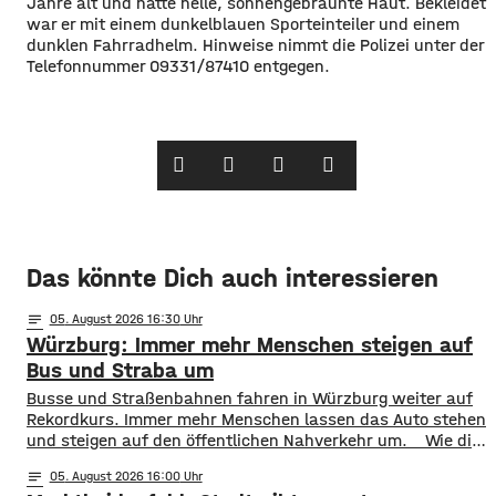
Jahre alt und hatte helle, sonnengebräunte Haut. Bekleidet
war er mit einem dunkelblauen Sporteinteiler und einem
dunklen Fahrradhelm. Hinweise nimmt die Polizei unter der
Telefonnummer 09331/87410 entgegen.
Das könnte Dich auch interessieren
notes
05
. August 2026 16:30
Würzburg: Immer mehr Menschen steigen auf
Bus und Straba um
​​Busse und Straßenbahnen fahren in Würzburg weiter auf
Rekordkurs. Immer mehr Menschen lassen das Auto stehen
und steigen auf den öffentlichen Nahverkehr um. ​Wie die
WVV jetzt mitgeteilt hat, wurden im ersten Halbjahr 2026
notes
05
. August 2026 16:00
so viele Fahrgäste transportiert wie nie zuvor. Insgesamt