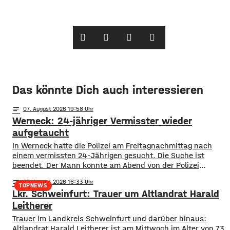
Das könnte Dich auch interessieren
notes
07
. August 2026 19:58
Werneck: 24-jähriger Vermisster wieder
aufgetaucht
In Werneck hatte die Polizei am Freitagnachmittag nach
einem vermissten 24-Jährigen gesucht. Die Suche ist
beendet. Der Mann konnte am Abend von der Polizei
angetroffen werden. Die Suche hatte für viel Aufsehen
notes
07
. August 2026 16:33
gesorgt, da auch ein Polizeihubschrauber die Gegend rund
TOPNEWS
Lkr. Schweinfurt: Trauer um Altlandrat Harald
um Werneck abgesucht hatte.
Leitherer
Trauer im Landkreis Schweinfurt und darüber hinaus:
Altlandrat Harald Leitherer ist am Mittwoch im Alter von 73