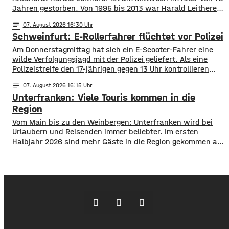
Jahren gestorben. Von 1995 bis 2013 war Harald Leitherer
18 Jahre lang Landrat in Schweinfurt. In seiner Amtszeit
notes
07
. August 2026 16:30
wurde das Kreisstraßennetz ausgebaut, aber auch ein
Schweinfurt: E-Rollerfahrer flüchtet vor Polizei
flächendeckendes Radwegenetz mit einer Länge von über
1.000 Kilometern geschaffen. Außerdem führte der
Am Donnerstagmittag hat sich ein E-Scooter-Fahrer eine
wilde Verfolgungsjagd mit der Polizei geliefert. Als eine
Polizeistreife den 17-jährigen gegen 13 Uhr kontrollieren
wollte, ergriff er die Flucht. Mit überhöhter
notes
07
. August 2026 16:15
Geschwindigkeit fuhr er in Richtung B286. Als in die Polizei
Unterfranken: Viele Touris kommen in die
stoppen wollte rammte er den Streifenwagen, stürzte und
setzte anschließend seine Flucht fort, wobei er einen
Region
Vom Main bis zu den Weinbergen: Unterfranken wird bei
Urlaubern und Reisenden immer beliebter. Im ersten
Halbjahr 2026 sind mehr Gäste in die Region gekommen als
noch ein Jahr zuvor. ​Wie aus aktuellen Zahlen des
Landesamts für Statistik hervorgeht, sind zwischen
Januar und Juni über 1,3 Millionen Menschen hier
angekommen, ein Plus von 2,8 Prozent. ​Außerdem