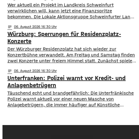
Wer aktuell ein Projekt im Landkreis Schweinfurt
verwirklichen will, kann jetzt eine Finanzspritze
bekommen. Die Lokale Aktionsgruppe Schweinfurter Land
unterstützt Kleinprojekte mit bis zu 3.000 Euro Fördergeld.
notes
06
. August 2026 16:30
Bewerben können sich Bürger, Vereine und Organisationen.
Würzburg: Sperrungen für Residenzplatz-
Die Projekte sollen den Entwicklungszielen des Landkreises
dienen und das Bürgerengagement des Schweinfurter
Konzerte
Lands stärken. Die Entwicklungsziele sind:
Der Würzburger Residenzplatz hat sich wieder zur
Daseinsvorsorge, sozialer Zusammenhalt,
Konzertbühne verwandelt. Am Freitag und Samstag finden
zwei Konzerte unter freiem Himmel statt. Zunächst spielen
am Freitagabend Roy Bianco und die Abbrunzati Boys. Am
notes
06
. August 2026 16:30
Samstag ist dann das Konzert des Duos Fast Boy. Das
Unterfranken: Polizei warnt vor Kredit- und
Konzert von Roy Bianco und den Abbrunzati Boys ist
ausverkauft, rund 16.000 Menschen werden
Anlagenbetrügern
​​Täuschend echt und brandgefährlich: Die Unterfränkische
Polizei warnt aktuell vor einer neuen Masche von
Anlagebetrügern, die immer häufiger auf Künstliche
Intelligenz setzen. ​Demnach werden auch immer wieder
Menschen aus der Region um ihr Erspartes gebracht. ​Laut
Polizei erstellen die Täter mithilfe von KI täuschen echte
Werbevideos oder fälschen Empfehlungen von prominenten
Persönlichkeiten. Ihr Ziel: echte