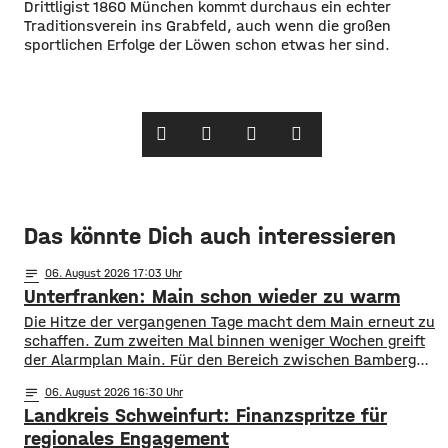
Drittligist 1860 München kommt durchaus ein echter
Traditionsverein ins Grabfeld, auch wenn die großen
sportlichen Erfolge der Löwen schon etwas her sind.
Das könnte Dich auch interessieren
notes
06
. August 2026 17:03
Unterfranken: Main schon wieder zu warm
Die Hitze der vergangenen Tage macht dem Main erneut zu
schaffen. Zum zweiten Mal binnen weniger Wochen greift
der Alarmplan Main. Für den Bereich zwischen Bamberg
und Würzburg gilt eine Vorwarnung, ab Würzburg
notes
06
. August 2026 16:30
mainabwärts die zweite von drei Warnstufen. Zwar gibt es
Landkreis Schweinfurt: Finanzspritze für
aktuell mit dem Sauerstoffgehalt im Wasser noch keine
Probleme, allerdings ist die Wassertemperatur
regionales Engagement