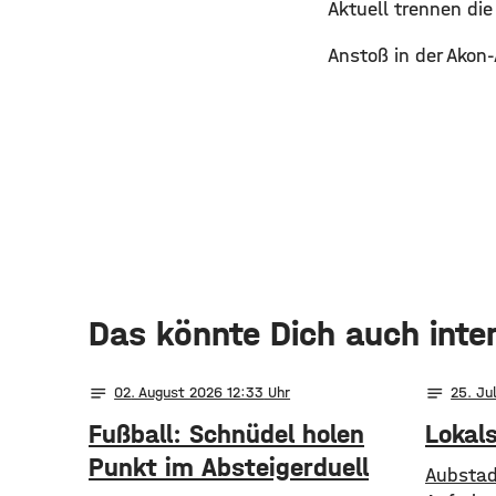
Aktuell trennen di
Anstoß in der Akon
Das könnte Dich auch inte
notes
notes
02
. August 2026 12:33
25
. Ju
Fußball: Schnüdel holen
Lokal
Punkt im Absteigerduell
Aubstad