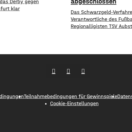
abgeschlossen
 das Derby gegen
furt klar
Das Schwarzgeld-Verfahr
Verantwortliche des Fußba
Regionalligisten TSV Aubst
rechtskräftig abgeschloss
Angaben von Staatsanwal
Würzburg und Hauptzolla
Schweinfurt wurden mehr
Verantwortliche verurteilt
Amtsgericht Würzburg ve
jeweils ein Jahr Freiheitss
Bewährung sowie zusätzli
Geldstrafen in Höhe von 
dingungen
Teilnahmebedingungen für Gewinnspiele
Daten
rund einer Million Euro. Die
Cookie-Einstellungen
hatten nachgewiesen, das
und Trainer zwischen 201