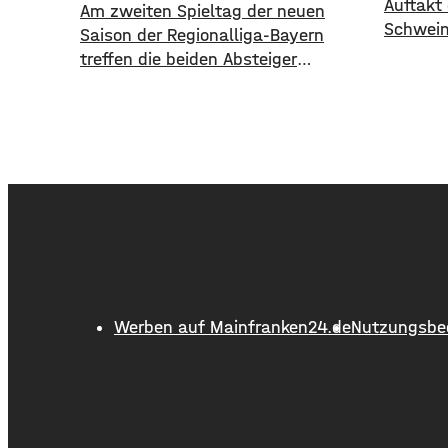
Auftakt
Am zweiten Spieltag der neuen
Schwein
Saison der Regionalliga-Bayern
treffen die beiden Absteiger
aufeinander – der TSV 1860
München ist zu Gast beim FC
Schweinfurt 05. Den Schnüdeln
gelang der perfekte Start – nach nur
zwei Minuten köpfte Neuzugang
Prodanovic die Heimmannschaft
zum 1:0. In der 34. Minute dann
aber der Ausgleich für die Löwen.
Noch
Werben auf Mainfranken24.de
Nutzungsbe