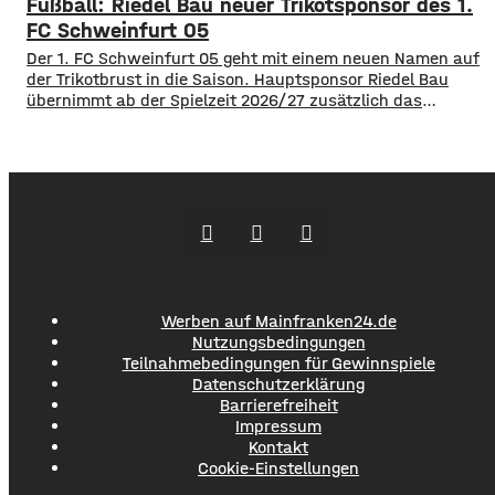
Fußball: Riedel Bau neuer Trikotsponsor des 1.
rechnet nach eigenen Angaben mit rund 2.500 Besuchern
für das Eröffnungsspiel. Maximal könnten sogar bis zu
FC Schweinfurt 05
3.000 Fans in die NGN-Arena kommen. Das
Der 1. FC Schweinfurt 05 geht mit einem neuen Namen auf
der Trikotbrust in die Saison. Hauptsponsor Riedel Bau
übernimmt ab der Spielzeit 2026/27 zusätzlich das
Trikotsponsoring der ersten Mannschaft. Das
Schweinfurter Traditionsunternehmen weitet damit sein
Engagement bei den Schnüdeln aus, nachdem sich die
Firma bereits im Sommer 2025 die Namensrechte für die
Riedel Bau Arena im
Werben auf Mainfranken24.de
Nutzungsbedingungen
Teilnahmebedingungen für Gewinnspiele
Datenschutzerklärung
Barrierefreiheit
Impressum
Kontakt
Cookie-Einstellungen