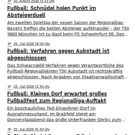
notes
02
. August 2026 12:33
Fußball: Schnüdel holen Punkt im
Absteigerduell
Am zweiten Spieltag der neuen Saison der Regionalliga-
Bayern treffen die beiden Absteiger aufeinander – der TSV
1860 München ist zu Gast beim FC Schweinfurt 05. Den
Schnüdeln gelang der perfekte Start – nach nur zwei
notes
24
. Juli 2026 16:00
Minuten köpfte Neuzugang Prodanovic die
Fußball: Verfahren gegen Aubstadt ist
Heimmannschaft zum 1:0. In der 34. Minute dann aber der
Ausgleich für die Löwen. Noch
abgeschlossen
Das Schwarzgeld-Verfahren gegen Verantwortliche des
Fußball-Regionalligisten TSV Aubstadt ist rechtskräftig
abgeschlossen. Nach Angaben von Staatsanwaltschaft
Würzburg und Hauptzollamt Schweinfurt wurden mehrere
notes
23
. Juli 2026 12:30
Verantwortliche verurteilt. Das Amtsgericht Würzburg
Fußball: Kleines Dorf erwartet großes
verhängte jeweils ein Jahr Freiheitsstrafe auf Bewährung
sowie zusätzliche Geldstrafen in Höhe von insgesamt rund
Fußballfest zum Regionalliga-Auftakt
einer Million Euro. Die Ermittler hatten nachgewiesen, dass
Ein beschauliches 740-Einwohner-Dorf im
Spieler und Trainer zwischen 2018 und
Ausnahmezustand: Im Grabfeld steigt am
Donnerstagabend das große Unterfranken-Derby zum
Auftakt der Fußball-Regionalliga Bayern. Der TSV Aubstadt
notes
22
. Juli 2026 15:30
empfängt um 19 Uhr den 1. FC Schweinfurt 05. Der Verein