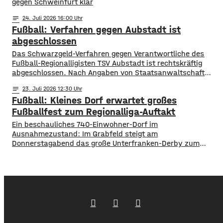
gegen Schweinfurt klar
notes
24
. Juli 2026 16:00
Fußball: Verfahren gegen Aubstadt ist
abgeschlossen
Das Schwarzgeld-Verfahren gegen Verantwortliche des
Fußball-Regionalligisten TSV Aubstadt ist rechtskräftig
abgeschlossen. Nach Angaben von Staatsanwaltschaft
Würzburg und Hauptzollamt Schweinfurt wurden mehrere
notes
23
. Juli 2026 12:30
Verantwortliche verurteilt. Das Amtsgericht Würzburg
Fußball: Kleines Dorf erwartet großes
verhängte jeweils ein Jahr Freiheitsstrafe auf Bewährung
sowie zusätzliche Geldstrafen in Höhe von insgesamt rund
Fußballfest zum Regionalliga-Auftakt
einer Million Euro. Die Ermittler hatten nachgewiesen, dass
Ein beschauliches 740-Einwohner-Dorf im
Spieler und Trainer zwischen 2018 und
Ausnahmezustand: Im Grabfeld steigt am
Donnerstagabend das große Unterfranken-Derby zum
Auftakt der Fußball-Regionalliga Bayern. Der TSV Aubstadt
empfängt um 19 Uhr den 1. FC Schweinfurt 05. Der Verein
rechnet nach eigenen Angaben mit rund 2.500 Besuchern
für das Eröffnungsspiel. Maximal könnten sogar bis zu
3.000 Fans in die NGN-Arena kommen. Das