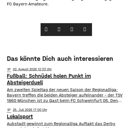
FC Bayern Amateure.
Das könnte Dich auch interessieren
notes
02
. August 2026 12:33
Fußball: Schnüdel holen Punkt im
Absteigerduell
Am zweiten Spieltag der neuen Saison der Regionalliga-
Bayern treffen die beiden Absteiger aufeinander – der TSV
1860 München ist zu Gast beim FC Schweinfurt 05. Den
Schnüdeln gelang der perfekte Start – nach nur zwei
notes
25
. Juli 2026 17:00
Minuten köpfte Neuzugang Prodanovic die
Lokalsport
Heimmannschaft zum 1:0. In der 34. Minute dann aber der
Ausgleich für die Löwen. Noch
Aubstadt gewinnt zum Regionalliga Auftakt das Derby