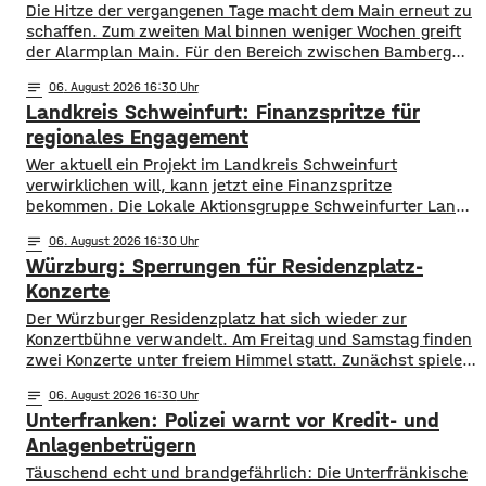
Die Hitze der vergangenen Tage macht dem Main erneut zu
schaffen. Zum zweiten Mal binnen weniger Wochen greift
der Alarmplan Main. Für den Bereich zwischen Bamberg
und Würzburg gilt eine Vorwarnung, ab Würzburg
notes
06
. August 2026 16:30
mainabwärts die zweite von drei Warnstufen. Zwar gibt es
Landkreis Schweinfurt: Finanzspritze für
aktuell mit dem Sauerstoffgehalt im Wasser noch keine
Probleme, allerdings ist die Wassertemperatur
regionales Engagement
Wer aktuell ein Projekt im Landkreis Schweinfurt
verwirklichen will, kann jetzt eine Finanzspritze
bekommen. Die Lokale Aktionsgruppe Schweinfurter Land
unterstützt Kleinprojekte mit bis zu 3.000 Euro Fördergeld.
notes
06
. August 2026 16:30
Bewerben können sich Bürger, Vereine und Organisationen.
Würzburg: Sperrungen für Residenzplatz-
Die Projekte sollen den Entwicklungszielen des Landkreises
dienen und das Bürgerengagement des Schweinfurter
Konzerte
Lands stärken. Die Entwicklungsziele sind:
Der Würzburger Residenzplatz hat sich wieder zur
Daseinsvorsorge, sozialer Zusammenhalt,
Konzertbühne verwandelt. Am Freitag und Samstag finden
zwei Konzerte unter freiem Himmel statt. Zunächst spielen
am Freitagabend Roy Bianco und die Abbrunzati Boys. Am
notes
06
. August 2026 16:30
Samstag ist dann das Konzert des Duos Fast Boy. Das
Unterfranken: Polizei warnt vor Kredit- und
Konzert von Roy Bianco und den Abbrunzati Boys ist
ausverkauft, rund 16.000 Menschen werden
Anlagenbetrügern
​​Täuschend echt und brandgefährlich: Die Unterfränkische