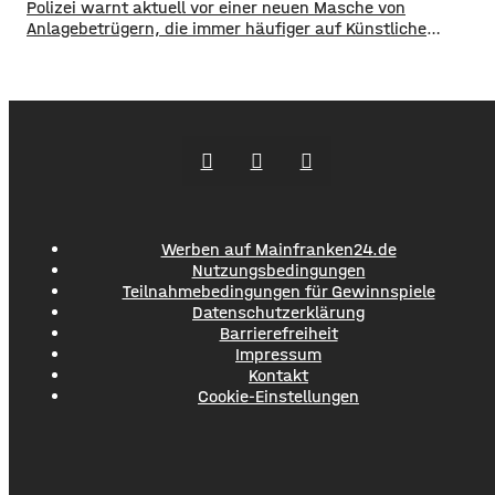
Polizei warnt aktuell vor einer neuen Masche von
Anlagebetrügern, die immer häufiger auf Künstliche
Intelligenz setzen. ​Demnach werden auch immer wieder
Menschen aus der Region um ihr Erspartes gebracht. ​Laut
Polizei erstellen die Täter mithilfe von KI täuschen echte
Werbevideos oder fälschen Empfehlungen von prominenten
Persönlichkeiten. Ihr Ziel: echte
Werben auf Mainfranken24.de
Nutzungsbedingungen
Teilnahmebedingungen für Gewinnspiele
Datenschutzerklärung
Barrierefreiheit
Impressum
Kontakt
Cookie-Einstellungen