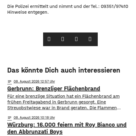
Die Polizei ermittelt und nimmt und der Tel.: 09351/97410
Hinweise entgegen.
Das könnte Dich auch interessieren
notes
08
. August 2026 12:57
Gerbrunn: Brenzliger Flächenbrand
Für eine brenzlige Situation hat ein Flächenbrand am
frühen Freitagabend in Gerbrunn gesorgt. Eine
Streuobstwiese war in Brand geraten. Die Flammen
breiteten sich, laut Feuerwehr, rasend schnell auf eine
notes
08
. August 2026 10:18
Fläche von mehreren hundert Quadratmetern aus. Auch
Würzburg: 16.000 feiern mit Roy Bianco und
vier Bäume standen in Flammen. Zudem kamen die
Flammen auch einer Kleingartenanlage und fünf
den Abbrunzati Boys