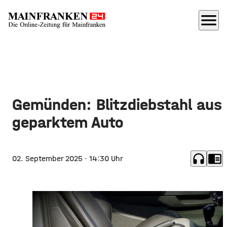
menu
Gemünden: Blitzdiebstahl aus
geparktem Auto
headphones
chrome_reader_mode
02. September 2025
· 14:30 Uhr