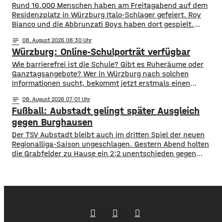
Wohnhäusern immer näher. Den Feuerwehren
Rund 16.000 Menschen haben am Freitagabend auf dem
Residenzplatz in Würzburg Italo-Schlager gefeiert. Roy
Bianco und die Abbrunzati Boys haben dort gespielt.
Gefeiert wurde vor allem der große Hit „Bella Napoli“. Auch
notes
08
. August 2026 08:30
abseits des Konzertgeländes verfolgten viele Zaungäste bei
Würzburg: Online-Schulporträt verfügbar
Picknick-Stimmung in den Straßen die Songs. Hier gibt es
Bilder vom Konzert Die Konzertreihe vor dem
​​Wie barrierefrei ist die Schule? Gibt es Ruheräume oder
Ganztagsangebote? Wer in Würzburg nach solchen
Informationen sucht, bekommt jetzt erstmals einen
zentralen Überblick. ​Wie die Stadt mitgeteilt hat, wurden
notes
08
. August 2026 07:01
im Open-Data-Portal neue digitale
Fußball: Aubstadt gelingt später Ausgleich
Schulporträts veröffentlicht. Dort werden alle 35 Schulen
in städtischer Trägerschaft mit einer Vielzahl von Daten
gegen Burghausen
vorgestellt und miteinander vergleichbar gemacht. ​So
Der TSV Aubstadt bleibt auch im dritten Spiel der neuen
können beispielsweise Schülerzahlen, die Anzahl der
Regionalliga-Saison ungeschlagen. Gestern Abend holten
die Grabfelder zu Hause ein 2:2 unentschieden gegen
Wacker Burghausen. Der Punktgewinn gelang durch einen
späten Ausgleichstraffer. Max Grimm erzielte den per Kopf
in der dritten Minute der Nachspielzeit. Er war es auch, der
Aubstadt in der ersten Halbzeit zur