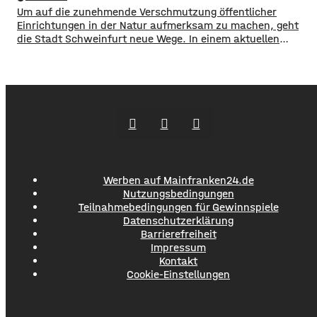
120 Menschen aus Marktheidenfeld
Um auf die zunehmende Verschmutzung öffentlicher
Einrichtungen in der Natur aufmerksam zu machen, geht
die Stadt Schweinfurt neue Wege. In einem aktuellen
Social Media Post zeigt die Verwaltung mit zahlreichen
Bildern die Verschmutzung am Haardthäußchen im
Stadtwald und ruft die Verursacher zum Aufräumen auf.
Gleichzeitig werden Zeugen gesucht und darauf
hingewiesen, dass Bußgelder bis …
Werben auf Mainfranken24.de
Nutzungsbedingungen
Teilnahmebedingungen für Gewinnspiele
Datenschutzerklärung
Barrierefreiheit
Impressum
Kontakt
Cookie-Einstellungen