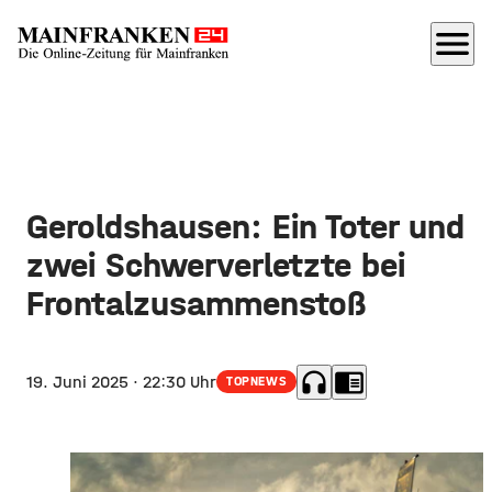
menu
Geroldshausen: Ein Toter und
zwei Schwerverletzte bei
Frontalzusammenstoß
headphones
chrome_reader_mode
19. Juni 2025
· 22:30 Uhr
TOPNEWS