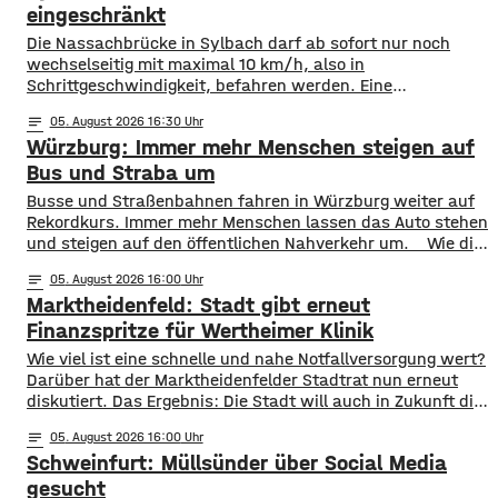
eingeschränkt
Die Nassachbrücke in Sylbach darf ab sofort nur noch
wechselseitig mit maximal 10 km/h, also in
Schrittgeschwindigkeit, befahren werden. Eine
entsprechende Anordnung hat das Hassfurter
notes
05
. August 2026 16:30
Landratsamt am Mittwochnachmittag veröffentlicht.
Würzburg: Immer mehr Menschen steigen auf
Hintergrund ist das der Schwerlastverkehr aufgrund der
kurzfristigen Sperrung der Nassachbrücke in Haßfurt
Bus und Straba um
deutlich zugenommen hat. Durch die Begrenzung der
​​Busse und Straßenbahnen fahren in Würzburg weiter auf
Höchstgeschwindigkeit soll das über 50 Jahre
Rekordkurs. Immer mehr Menschen lassen das Auto stehen
und steigen auf den öffentlichen Nahverkehr um. ​Wie die
WVV jetzt mitgeteilt hat, wurden im ersten Halbjahr 2026
notes
05
. August 2026 16:00
so viele Fahrgäste transportiert wie nie zuvor. Insgesamt
Marktheidenfeld: Stadt gibt erneut
waren knapp 18 Millionen Menschen im öffentlichen
Nahverkehr unterwegs. ​Besonders deutlich zeigt sich
Finanzspritze für Wertheimer Klinik
​​Wie viel ist eine schnelle und nahe Notfallversorgung wert?
Darüber hat der Marktheidenfelder Stadtrat nun erneut
diskutiert. Das Ergebnis: Die Stadt will auch in Zukunft die
Notaufnahme im benachbarten Bürgerspital in Wertheim
notes
05
. August 2026 16:00
finanziell unterstützen. ​Über 31.000 Euro fließen in
Schweinfurt: Müllsünder über Social Media
diesem Jahr an den entsprechenden Förderverein des
Krankenhauses. Denn: Allein im letzten Jahr haben sich
gesucht