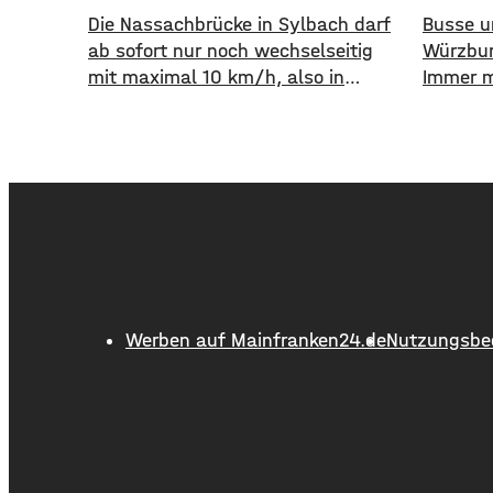
Die Nassachbrücke in Sylbach darf
​​Busse
ab sofort nur noch wechselseitig
Würzbur
mit maximal 10 km/h, also in
Immer m
Schrittgeschwindigkeit, befahren
Auto st
werden. Eine entsprechende
öffentl
Anordnung hat das Hassfurter
die WVV 
Landratsamt am
im erste
Mittwochnachmittag veröffentlicht.
Fahrgäst
Hintergrund ist das der
zuvor. 
Schwerlastverkehr aufgrund der
Million
kurzfristigen Sperrung der
Nahverk
Nassachbrücke in Haßfurt deutlich
deutlich
Werben auf Mainfranken24.de
Nutzungsbe
zugenommen hat. Durch die
Begrenzung der
Höchstgeschwindigkeit soll das
über 50 Jahre