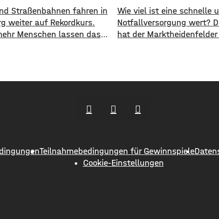
 und Straßenbahnen fahren in
​​Wie viel ist eine schnelle
g weiter auf Rekordkurs.
Notfallversorgung wert? 
ehr Menschen lassen das
hat der Marktheidenfelder
ehen und steigen auf den
nun erneut diskutiert. Das
ichen Nahverkehr um. ​Wie
Die Stadt will auch in Zuk
jetzt mitgeteilt hat, wurden
Notaufnahme im benachb
n Halbjahr 2026 so viele
Bürgerspital in Wertheim f
e transportiert wie nie
unterstützen. ​Über 31.0
Insgesamt waren knapp 18
fließen in diesem Jahr an
en Menschen im öffentlichen
entsprechenden Förderver
ehr unterwegs. ​Besonders
Krankenhauses. Denn: Alle
 zeigt sich
im letzten Jahr haben sic
dingungen
Teilnahmebedingungen für Gewinnspiele
Daten
Menschen aus Marktheide
Cookie-Einstellungen