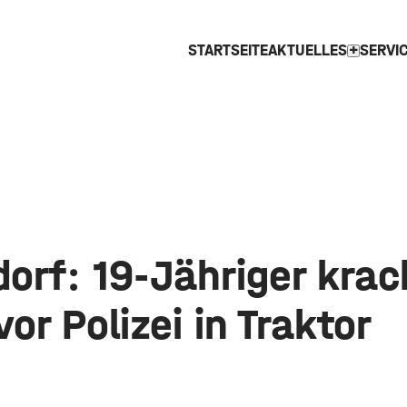
STARTSEITE
AKTUELLES
SERVI
expand_more
orf: 19-Jähriger krac
vor Polizei in Traktor