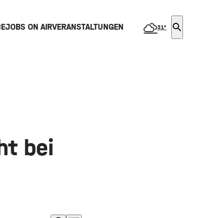
search
CE
JOBS ON AIR
VERANSTALTUNGEN
31°
ht bei