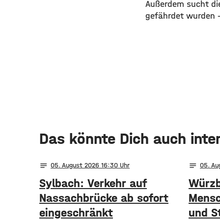
Außerdem sucht die
gefährdet wurden –
Das könnte Dich auch inte
notes
notes
05
. August 2026 16:30
05
. A
Sylbach: Verkehr auf
Würzb
Nassachbrücke ab sofort
Mensc
eingeschränkt
und S