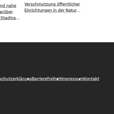
Verschmutzung öffentlicher
 und nahe
Einrichtungen in der Natur
Darüber
aufmerksam zu machen, geht die
 Stadtrat
Stadt Schweinfurt neue Wege. In
 Ergebnis:
einem aktuellen Social Media Post
unft die
zeigt die Verwaltung mit
arten
zahlreichen Bildern die
inanziell
Verschmutzung am
00 Euro
Haardthäußchen im Stadtwald und
 den
ruft die Verursacher zum Aufräumen
ein des
auf. Gleichzeitig werden Zeugen
in
gesucht und darauf hingewiesen,
h 120
dass Bußgelder bis …
schutzerklärung
Barrierefreiheit
Impressum
Kontakt
nfeld