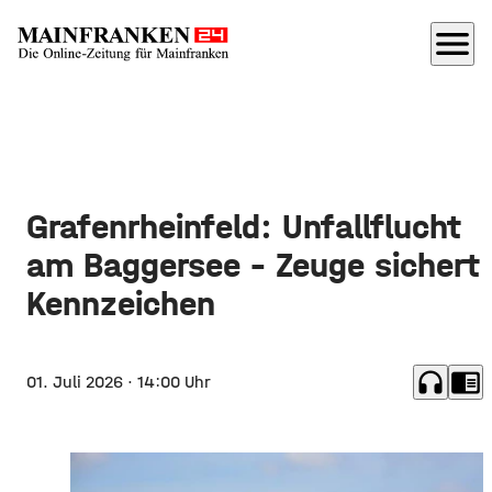
menu
Grafenrheinfeld: Unfallflucht
am Baggersee – Zeuge sichert
Kennzeichen
headphones
chrome_reader_mode
01. Juli 2026
· 14:00 Uhr