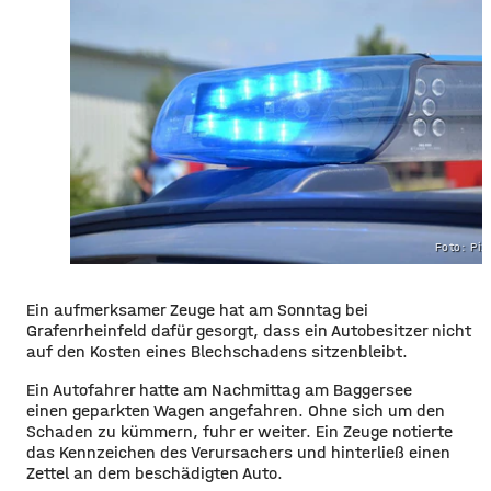
Foto: Pi
Ein aufmerksamer Zeuge hat am Sonntag bei
Grafenrheinfeld dafür gesorgt, dass ein Autobesitzer nicht
auf den Kosten eines Blechschadens sitzenbleibt.
Ein Autofahrer hatte am Nachmittag am Baggersee
ein
en
geparkte
n Wagen an
gefahren. Ohne sich um den
Schaden zu kümmern, fuhr er weiter. Ein Zeuge notierte
das Kennzeichen des Verursachers und hinterließ einen
Zettel an dem beschädigten Auto.