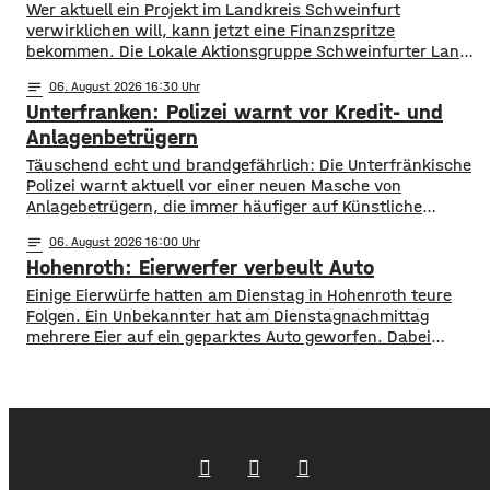
Wer aktuell ein Projekt im Landkreis Schweinfurt
verwirklichen will, kann jetzt eine Finanzspritze
bekommen. Die Lokale Aktionsgruppe Schweinfurter Land
unterstützt Kleinprojekte mit bis zu 3.000 Euro Fördergeld.
notes
06
. August 2026 16:30
Bewerben können sich Bürger, Vereine und Organisationen.
Unterfranken: Polizei warnt vor Kredit- und
Die Projekte sollen den Entwicklungszielen des Landkreises
dienen und das Bürgerengagement des Schweinfurter
Anlagenbetrügern
Lands stärken. Die Entwicklungsziele sind:
​​Täuschend echt und brandgefährlich: Die Unterfränkische
Daseinsvorsorge, sozialer Zusammenhalt,
Polizei warnt aktuell vor einer neuen Masche von
Anlagebetrügern, die immer häufiger auf Künstliche
Intelligenz setzen. ​Demnach werden auch immer wieder
notes
06
. August 2026 16:00
Menschen aus der Region um ihr Erspartes gebracht. ​Laut
Hohenroth: Eierwerfer verbeult Auto
Polizei erstellen die Täter mithilfe von KI täuschen echte
Werbevideos oder fälschen Empfehlungen von prominenten
Einige Eierwürfe hatten am Dienstag in Hohenroth teure
Persönlichkeiten. Ihr Ziel: echte
Folgen. Ein Unbekannter hat am Dienstagnachmittag
mehrere Eier auf ein geparktes Auto geworfen. Dabei
verbeulte er das Blech des Wagens derart, dass
Sachschaden von mehreren hundert Euro entstand. Die
Polizei Bad Neustadt sucht jetzt nach möglichen Zeugen
der Wurfaktion. Ob bei der Tat Eier zu Bruch gingen