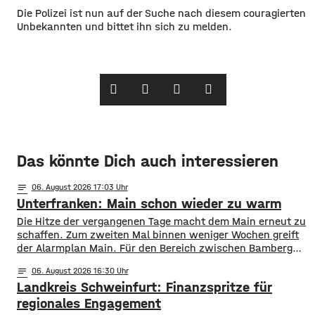
Die Polizei ist nun auf der Suche nach diesem couragierten
Unbekannten und bittet ihn sich zu melden.
Das könnte Dich auch interessieren
notes
06
. August 2026 17:03
Unterfranken: Main schon wieder zu warm
Die Hitze der vergangenen Tage macht dem Main erneut zu
schaffen. Zum zweiten Mal binnen weniger Wochen greift
der Alarmplan Main. Für den Bereich zwischen Bamberg
und Würzburg gilt eine Vorwarnung, ab Würzburg
notes
06
. August 2026 16:30
mainabwärts die zweite von drei Warnstufen. Zwar gibt es
Landkreis Schweinfurt: Finanzspritze für
aktuell mit dem Sauerstoffgehalt im Wasser noch keine
Probleme, allerdings ist die Wassertemperatur
regionales Engagement