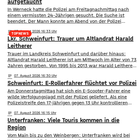
aufgetaucht
In Werneck hatte die Polizei am Freitagnachmittag nach
einem vermissten 24-Jährigen gesucht. Die Suche ist
beendet. Der Mann konnte am Abend von der Polizei
angetroffen werden. Die Suche hatte für viel Aufsehen
notes
07
. August 2026 16:33
gesorgt, da auch ein Polizeihubschrauber die Gegend rund
TOPNEWS
Lkr. Schweinfurt: Trauer um Altlandrat Harald
um Werneck abgesucht hatte.
Leitherer
Trauer im Landkreis Schweinfurt und darüber hinaus:
Altlandrat Harald Leitherer ist am Mittwoch im Alter von 73
Jahren gestorben. Von 1995 bis 2013 war Harald Leitherer
18 Jahre lang Landrat in Schweinfurt. In seiner Amtszeit
notes
07
. August 2026 16:30
wurde das Kreisstraßennetz ausgebaut, aber auch ein
Schweinfurt: E-Rollerfahrer flüchtet vor Polizei
flächendeckendes Radwegenetz mit einer Länge von über
1.000 Kilometern geschaffen. Außerdem führte der
Am Donnerstagmittag hat sich ein E-Scooter-Fahrer eine
wilde Verfolgungsjagd mit der Polizei geliefert. Als eine
Polizeistreife den 17-jährigen gegen 13 Uhr kontrollieren
wollte, ergriff er die Flucht. Mit überhöhter
notes
07
. August 2026 16:15
Geschwindigkeit fuhr er in Richtung B286. Als in die Polizei
Unterfranken: Viele Touris kommen in die
stoppen wollte rammte er den Streifenwagen, stürzte und
setzte anschließend seine Flucht fort, wobei er einen
Region
Vom Main bis zu den Weinbergen: Unterfranken wird bei