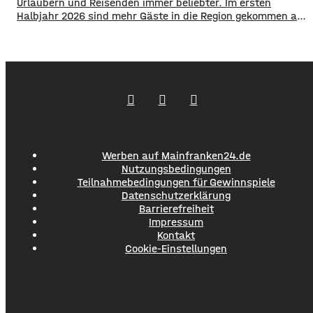
Urlaubern und Reisenden immer beliebter. Im ersten
Halbjahr 2026 sind mehr Gäste in die Region gekommen als
noch ein Jahr zuvor. ​Wie aus aktuellen Zahlen des
Landesamts für Statistik hervorgeht, sind zwischen
Januar und Juni über 1,3 Millionen Menschen hier
angekommen, ein Plus von 2,8 Prozent. ​Außerdem
Werben auf Mainfranken24.de
Nutzungsbedingungen
Teilnahmebedingungen für Gewinnspiele
Datenschutzerklärung
Barrierefreiheit
Impressum
Kontakt
Cookie-Einstellungen